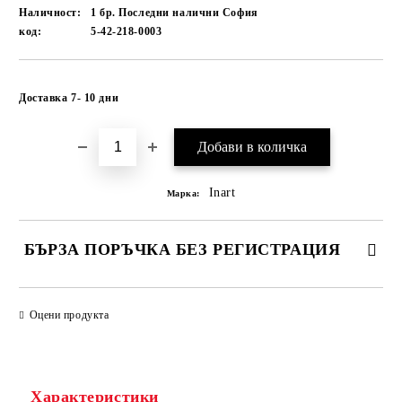
Наличност:
1 бр. Последни налични София
код:
5-42-218-0003
Добави в желани
Доставка 7- 10 дни
Inart
Марка:
БЪРЗА ПОРЪЧКА БЕЗ РЕГИСТРАЦИЯ
САМО ПОПЪЛНЕТЕ 1 ПОЛЕ
Оцени продукта
Ние ще се свържем с вас в рамките на работния ден.
Характеристики