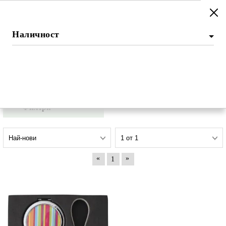
N-art
Наличност
Начало
АКСЕСОАРИ
КЛЮЧОДЪРЖАТЕЛИ
КЛЮЧОДЪРЖАТЕЛИ
Филтри
«
»
1