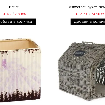
Венец
Изкуствен букет 20
€1.48
2.89лв.
€12.73
24.90лв