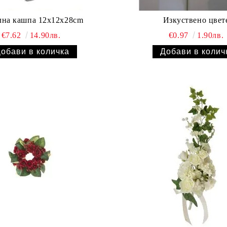
лна кашпа 12x12x28cm
Изкуствено цвет
€7.62
14.90лв.
€0.97
1.90лв.