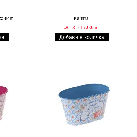
9x58cm
Кашпа
.
€8.13
15.90лв.