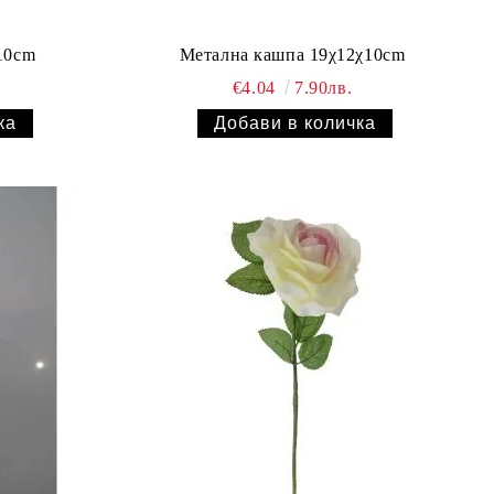
10cm
Метална кашпа 19χ12χ10cm
€4.04
7.90лв.