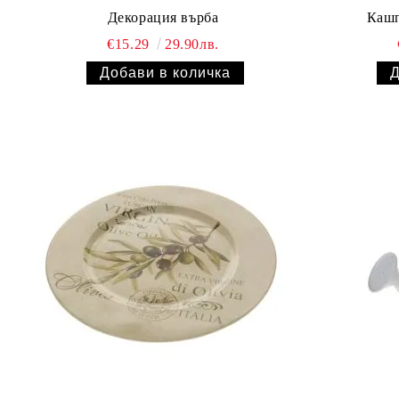
Декорация върба
Кашп
€15.29
29.90лв.