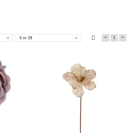
«
»
1