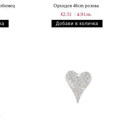
юбимец
Орхидея 46cm розова
.
€2.51
4.91лв.