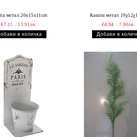
па метал 26x15x11cm
Кашпа метал 19χ12χ
€7.11
13.91лв.
€4.04
7.90лв.