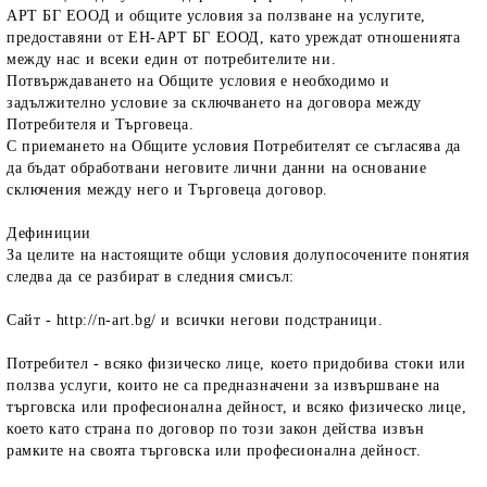
АРТ БГ ЕООД и общите условия за ползване на услугите,
предоставяни от ЕН-АРТ БГ ЕООД, като уреждат отношенията
между нас и всеки един от потребителите ни.
Потвърждаването на Общите условия е необходимо и
задължително условие за сключването на договора между
Потребителя и Търговеца.
С приемането на Общите условия Потребителят се съгласява да
да бъдат обработвани неговите лични данни на основание
сключения между него и Търговеца договор.
Дефиниции
За целите на настоящите общи условия долупосочените понятия
следва да се разбират в следния смисъл:
Сайт
- http://n-art.bg/ и всички негови подстраници.
Потребител
- всяко физическо лице, което придобива стоки или
ползва услуги, които не са предназначени за извършване на
търговска или професионална дейност, и всяко физическо лице,
което като страна по договор по този закон действа извън
рамките на своята търговска или професионална дейност.