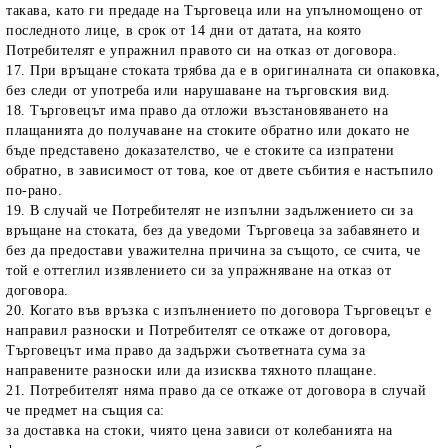
такава, като ги предаде на Търговеца или на упълномощено от
последното лице, в срок от 14 дни от датата, на която
Потребителят е упражнил правото си на отказ от договора.
17. При връщане стоката трябва да е в оригиналната си опаковка,
без следи от употреба или нарушаване на търговския вид.
18. Търговецът има право да отложи възстановяването на
плащанията до получаване на стоките обратно или докато не
бъде представено доказателство, че е стоките са изпратени
обратно, в зависимост от това, кое от двете събития е настъпило
по-рано.
19. В случай че Потребителят не изпълни задължението си за
връщане на стокaта, без да уведоми Търговеца за забавянето и
без да предостави уважителна причина за същото, се счита, че
той е оттеглил изявлението си за упражняване на отказ от
договора.
20. Когато във връзка с изпълнението по договора Търговецът е
направил разноски и Потребителят се откаже от договора,
Търговецът има право да задържи съответната сума за
направените разноски или да изисква тяхното плащане.
21. Потребителят няма право да се откаже от договора в случай
че предмет на същия са:
за доставка на стоки, чиято цена зависи от колебанията на