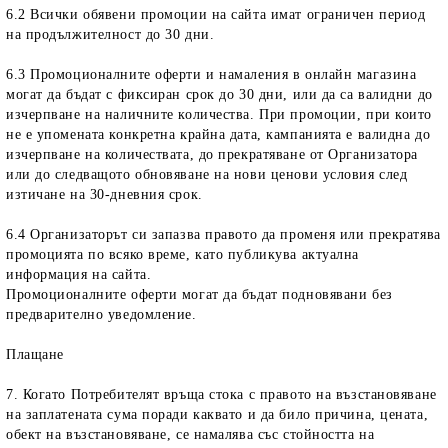
6.2 Всички обявени промоции на сайта имат ограничен период
на продължителност до 30 дни.
6.3 Промоционалните оферти и намаления в онлайн магазина
могат да бъдат с фиксиран срок до 30 дни, или да са валидни до
изчерпване на наличните количества. При промоции, при които
не е упомената конкретна крайна дата, кампанията е валидна до
изчерпване на количествата, до прекратяване от Организатора
или до следващото обновяване на нови ценови условия след
изтичане на 30-дневния срок.
6.4 Организаторът си запазва правото да променя или прекратява
промоцията по всяко време, като публикува актуална
информация на сайта.
Промоционалните оферти могат да бъдат подновявани без
предварително уведомление.
Плащане
7. Когато Потребителят връща стока с правото на възстановяване
на заплатената сума поради каквато и да било причина, цената,
обект на възстановяване, се намалява със стойността на