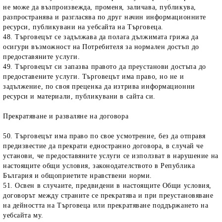
не може да възпроизвежда, променя, заличава, публикува,
разпространява и разгласява по друг начин информационните
ресурси, публикувани на уебсайта на Търговеца.
48. Търговецът се задължава да полага дължимата грижа да
осигури възможност на Потребителя за нормален достъп до
предоставяните услуги.
49. Търговецът си запазва правото да преустанови достъпа до
предоставените услуги. Търговецът има право, но не и
задължение, по своя преценка да изтрива информационни
ресурси и материали, публикувани в сайта си.
Прекратяване и разваляне на договора
50. Търговецът има право по свое усмотрение, без да отправя
предизвестие да прекрати едностранно договора, в случай че
установи, че предоставяните услуги се използват в нарушение на
настоящите общи условия, законодателството в Република
България и общоприетите нравствени норми.
51. Освен в случаите, предвидени в настоящите Общи условия,
договорът между страните се прекратява и при преустановяване
на дейността на Търговеца или прекратяване поддържането на
уебсайта му.