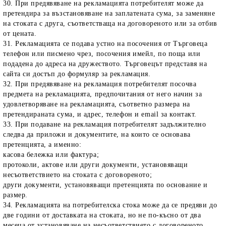
30. При предявяване на рекламацията потребителят може да
претендира за възстановяване на заплатената сума, за заменяне
на стоката с друга, съответстваща на договореното или за отбив
от цената.
31. Рекламацията се подава устно на посочения от Търговеца
телефон или писмено чрез, посочения имейл, по поща или
подадена до адреса на дружеството. Търговецът представя на
сайта си достъп до формуляр за рекламация.
32. При предявяване на рекламация потребителят посочва
предмета на рекламацията, предпочитания от него начин за
удовлетворяване на рекламацията, съответно размера на
претендираната сума, и адрес, телефон и email за контакт.
33. При подаване на рекламация потребителят задължително
следва да приложи и документите, на които се основава
претенцията, а именно:
касова бележка или фактура;
протоколи, актове или други документи, установяващи
несъответствието на стоката с договореното;
други документи, установяващи претенцията по основание и
размер.
34. Рекламацията на потребителска стока може да се предяви до
две години от доставката на стоката, но не по-късно от два
месеца от установяване на несъответствието с договореното.