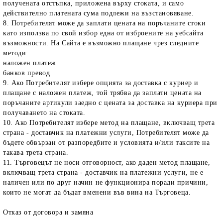
получената отстъпка, приложена върху стоката, и само
действително платената сума подлежи на възстановяване.
8. Потребителят може да заплати цената на поръчаните стоки
като използва по свой избор една от изброените на уебсайта
възможности. На Сайта е възможно плащане чрез следните
методи:
наложен платеж
банков превод
9. Ако Потребителят избере опцията за доставка с куриер и
плащане с наложен платеж, той трябва да заплати цената на
поръчаните артикули заедно с цената за доставка на куриера при
получаването на стоката.
10. Ако Потребителят избере метод на плащане, включващ трета
страна - доставчик на платежни услуги, Потребителят може да
бъдете обвързан от разпоредбите и условията и/или таксите на
такава трета страна.
11. Търговецът не носи отговорност, ако даден метод плащане,
включващ трета страна - доставчик на платежни услуги, не е
наличен или по друг начин не функционира поради причини,
които не могат да бъдат вменени във вина на Търговеца.
Отказ от договора и замяна