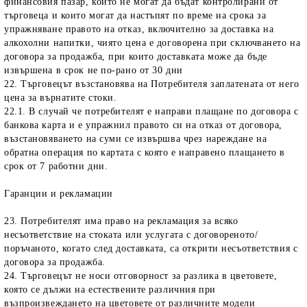
финансовия пазар, които не могат да бъдат контролирани от
търговеца и които могат да настъпят по време на срока за
упражняване правото на отказ, включително за доставка на
алкохолни напитки, чиято цена е договорена при сключването на
договора за продажба, при които доставката може да бъде
извършена в срок не по-рано от 30 дни
22. Търговецът възстановява на Потребителя заплатената от него
цена за върнатите стоки.
22.1. В случай че потребителят е направи плащане по договора с
банкова карта и е упражнил правото си на отказ от договора,
възстановяването на суми се извършва чрез нареждане на
обратна операция по картата с която е направено плащането в
срок от 7 работни дни.
Гаранции и рекламации
23. Потребителят има право на рекламация за всяко
несъответствие на стоката или услугата с договореното/
поръчаното, когато след доставката, са открити несъответствия с
договора за продажба.
24. Търговецът не носи отговорност за разлика в цветовете,
която се дължи на естествените различния при
възпроизвеждането на цветовете от различните модели