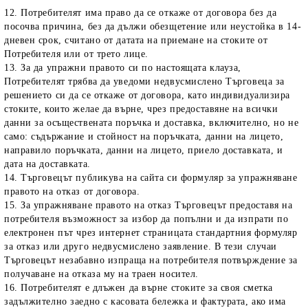
12. Потребителят има право да се откаже от договора без да
посочва причина, без да дължи обезщетение или неустойка в 14-
дневен срок, считано от датата на приемане на стоките от
Потребителя или от трето лице.
13. За да упражни правото си по настоящата клауза,
Потребителят трябва да уведоми недвусмислено Търговеца за
решението си да се откаже от договора, като индивидуализира
стоките, които желае да върне, чрез предоставяне на всички
данни за осъществената поръчка и доставка, включително, но не
само: съдържание и стойност на поръчката, данни на лицето,
направило поръчката, данни на лицето, приело доставката, и
дата на доставката.
14. Търговецът публикува на сайта си формуляр за упражняване
правото на отказ от договора.
15. За упражняване правото на отказ Търговецът предоставя на
потребителя възможност за избор да попълни и да изпрати по
електронен път чрез интернет страницата стандартния формуляр
за отказ или друго недвусмислено заявление. В тези случаи
Търговецът незабавно изпраща на потребителя потвърждение за
получаване на отказа му на траен носител.
16. Потребителят е длъжен да върне стоките за своя сметка
задължително заедно с касовата бележка и фактурата, ако има