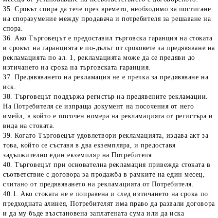
35. Срокът спира да тече през времето, необходимо за постигане
на споразумение между продавача и потребителя за решаване на
спора.
36. Ако Търговецът е предоставил търговска гаранция на стоката
и срокът на гаранцията е по-дълъг от сроковете за предявяване на
рекламацията по ал. 1, рекламацията може да се предяви до
изтичането на срока на търговската гаранция.
37. Предявяването на рекламация не е пречка за предявяване на
иск.
38. Търговецът поддържа регистър на предявените рекламации.
На Потребителя се изпраща документ на посочения от него
имейл, в който е посочен номера на рекламацията от регистъра и
вида на стоката.
39. Когато Търговецът удовлетвори рекламацията, издава акт за
това, който се съставя в два екземпляра, и предоставя
задължително един екземпляр на Потребителя
40. Търговецът при основателна рекламация привежда стоката в
съответствие с договора за продажба в рамките на един месец,
считано от предявяването на рекламацията от Потребителя.
40.1. Ако стоката не е поправена и след изтичането на срока по
предходната алинея, Потребителят има право да развали договора
и да му бъде възстановена заплатената сума или да иска