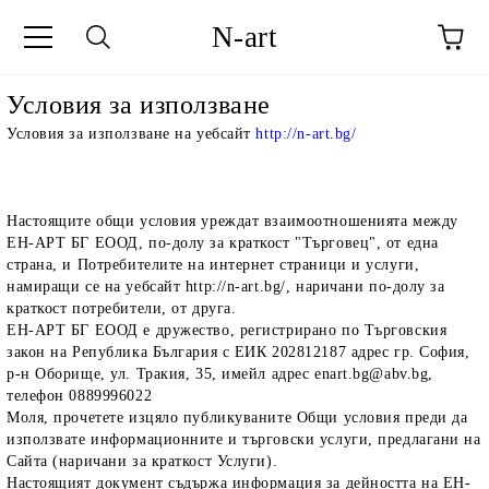
N-art
Условия за използване
Условия за използване на уебсайт
http://n-art.bg/
Настоящите общи условия уреждат взаимоотношенията между
ЕН-АРТ БГ ЕООД, по-долу за краткост "Търговец", от една
страна, и Потребителите на интернет страници и услуги,
намиращи се на уебсайт http://n-art.bg/, наричани по-долу за
краткост потребители, от друга.
ЕН-АРТ БГ ЕООД е дружество, регистрирано по Търговския
закон на Република България с ЕИК 202812187 адрес гр. София,
р-н Оборище, ул. Тракия, 35, имейл адрес enart.bg@abv.bg,
телефон 0889996022
Моля, прочетете изцяло публикуваните Общи условия преди да
използвате информационните и търговски услуги, предлагани на
Сайта (наричани за краткост Услуги).
Настоящият документ съдържа информация за дейността на ЕН-