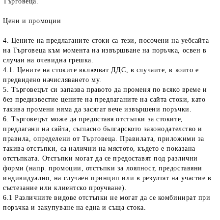
Търговеца.
Цени и промоции
4. Цените на предлаганите стоки са тези, посочени на уебсайта
на Търговеца към момента на извършване на поръчка, освен в
случаи на очевидна грешка.
4.1. Цените на стоките включват ДДС, в случаите, в които е
предвидено начисляването му.
5. Търговецът си запазва правото да променя по всяко време и
без предизвестие цените на предлаганите на сайта стоки, като
такива промени няма да засягат вече извършени поръчки.
6. Търговецът може да предоставя отстъпки за стоките,
предлагани на сайта, съгласно българското законодателство и
правила, определени от Търговеца. Правилата, приложими за
такива отстъпки, са налични на мястото, където е показана
отстъпката. Отстъпки могат да се предоставят под различни
форми (напр. промоции, отстъпки за лоялност, предоставяни
индивидуално, на случаен принцип или в резултат на участие в
състезание или клиентско проучване).
6.1 Различните видове отстъпки не могат да се комбинират при
поръчка и закупуване на една и съща стока.