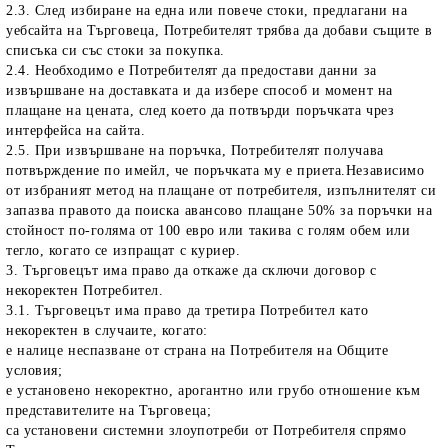
2.3. След избиране на една или повече стоки, предлагани на
уебсайта на Търговеца, Потребителят трябва да добави същите в
списъка си със стоки за покупка.
2.4. Необходимо е Потребителят да предостави данни за
извършване на доставката и да избере способ и момент на
плащане на цената, след което да потвърди поръчката чрез
интерфейса на сайта.
2.5. При извършване на поръчка, Потребителят получава
потвърждение по имейл, че поръчката му е приета.Независимо
от избраният метод на плащане от потребителя, изпълнителят си
запазва правото да поиска авансово плащане 50% за поръчки на
стойност по-голяма от 100 евро или такива с голям обем или
тегло, когато се изпращат с куриер.
3. Търговецът има право да откаже да сключи договор с
некоректен Потребител.
3.1. Търговецът има право да третира Потребител като
некоректен в случаите, когато:
е налице неспазване от страна на Потребителя на Общите
условия;
е установено некоректно, арогантно или грубо отношение към
представителите на Търговеца;
са установени системни злоупотреби от Потребителя спрямо