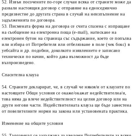
52. Извън посочените по-горе случаи всяка от страните може да
развали настоящия договор с отправяне на едноседмично
предизвестие до другата страна в случай на неизпълнение на
задълженията по договора.
53. Писмената форма на договора се счита спазена с изпращане
на съобщение на електронна поща (e-mail), натискане на
електронен бутон на страница със съдържание, което се попълва
или избира от Потребителя или отбелязване в поле (чек бокс) в
уебсайта и др. подобни, доколкото изявлението е записано
технически по начин, който дава възможност да бъде
възпроизведено.
Спасителна клауза
54. Страните декларират, че, в случай че някоя/и от клаузите по
настоящите Общи условия се окаже/окажат недействителна/и,
това няма да влече недействителност на целия договор или на
други негови части. Недействителната клауза ще бъде заместена
от повелителните норми на закона или установената практика.
Изменение на общите условия
55. Търговецът се задължава да уведоми Потребителите за всяко