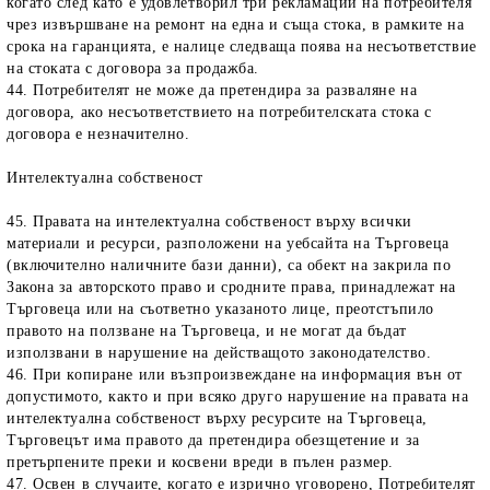
когато след като е удовлетворил три рекламации на потребителя
чрез извършване на ремонт на една и съща стока, в рамките на
срока на гаранцията, е налице следваща поява на несъответствие
на стоката с договора за продажба.
44. Потребителят не може да претендира за разваляне на
договора, ако несъответствието на потребителската стока с
договора е незначително.
Интелектуална собственост
45. Правата на интелектуална собственост върху всички
материали и ресурси, разположени на уебсайта на Търговеца
(включително наличните бази данни), са обект на закрила по
Закона за авторското право и сродните права, принадлежат на
Търговеца или на съответно указаното лице, преотстъпило
правото на ползване на Търговеца, и не могат да бъдат
използвани в нарушение на действащото законодателство.
46. При копиране или възпроизвеждане на информация вън от
допустимото, както и при всяко друго нарушение на правата на
интелектуална собственост върху ресурсите на Търговеца,
Търговецът има правото да претендира обезщетение и за
претърпените преки и косвени вреди в пълен размер.
47. Освен в случаите, когато е изрично уговорено, Потребителят