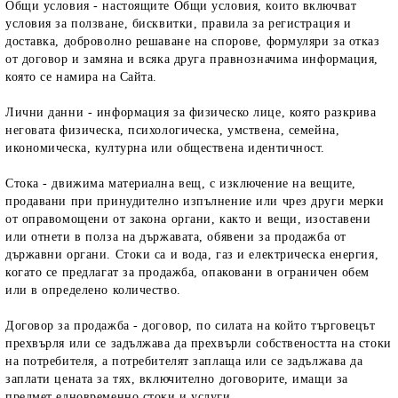
Общи условия
- настоящите Общи условия, които включват
условия за ползване, бисквитки, правила за регистрация и
доставка, доброволно решаване на спорове, формуляри за отказ
от договор и замяна и всяка друга правнозначима информация,
която се намира на Сайта.
Лични данни
- информация за физическо лице, която разкрива
неговата физическа, психологическа, умствена, семейна,
икономическа, културна или обществена идентичност.
Стока
- движима материална вещ, с изключение на вещите,
продавани при принудително изпълнение или чрез други мерки
от оправомощени от закона органи, както и вещи, изоставени
или отнети в полза на държавата, обявени за продажба от
държавни органи. Стоки са и вода, газ и електрическа енергия,
когато се предлагат за продажба, опаковани в ограничен обем
или в определено количество.
Договор за продажба
- договор, по силата на който търговецът
прехвърля или се задължава да прехвърли собствеността на стоки
на потребителя, а потребителят заплаща или се задължава да
заплати цената за тях, включително договорите, имащи за
предмет едновременно стоки и услуги.