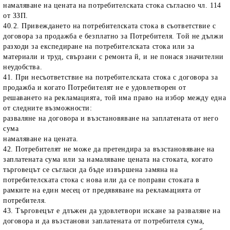
намаляване на цената на потребителската стока съгласно чл. 114
от ЗЗП.
40.2. Привеждането на потребителската стока в съответствие с
договора за продажба е безплатно за Потребителя. Той не дължи
разходи за експедиране на потребителската стока или за
материали и труд, свързани с ремонта й, и не понася значителни
неудобства.
41. При несъответствие на потребителската стока с договора за
продажба и когато Потребителят не е удовлетворен от
решаването на рекламацията, той има право на избор между една
от следните възможности:
разваляне на договора и възстановяване на заплатената от него
сума
намаляване на цената.
42. Потребителят не може да претендира за възстановяване на
заплатената сума или за намаляване цената на стоката, когато
търговецът се съгласи да бъде извършена замяна на
потребителската стока с нова или да се поправи стоката в
рамките на един месец от предявяване на рекламацията от
потребителя.
43. Търговецът е длъжен да удовлетвори искане за разваляне на
договора и да възстанови заплатената от потребителя сума,