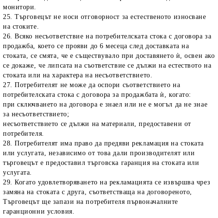
монитори.
25. Търговецът не носи отговорност за естественото износване
на стоките.
26. Всяко несъответствие на потребителската стока с договора за
продажба, което се прояви до 6 месеца след доставката на
стоката, се смята, че е съществувало при доставянето ѝ, освен ако
се докаже, че липсата на съответствие се дължи на естеството на
стоката или на характера на несъответствието.
27. Потребителят не може да оспори съответствието на
потребителската стока с договора за продажбата ѝ, когато:
при сключването на договора е знаел или не е могъл да не знае
за несъответствието;
несъответствието се дължи на материали, предоставени от
потребителя.
28. Потребителят има право да предяви рекламация на стоката
или услугата, независимо от това дали производителят или
търговецът е предоставил търговска гаранция на стоката или
услугата.
29. Когато удовлетворяването на рекламацията се извършва чрез
замяна на стоката с друга, съответстваща на договореното,
Търговецът ще запази на потребителя първоначалните
гаранционни условия.