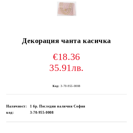
Декорация чанта касичка
€18.36
35.91лв.
Код:
3-70-955-0008
Наличност:
1 бр. Последни налични София
код:
3-70-955-0008
Добави в желани