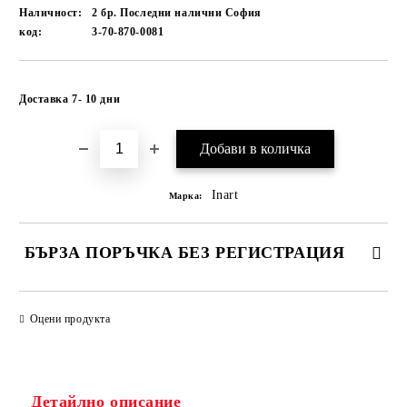
Наличност:
2 бр. Последни налични София
код:
3-70-870-0081
Добави в желани
Доставка 7- 10 дни
Inart
Марка:
БЪРЗА ПОРЪЧКА БЕЗ РЕГИСТРАЦИЯ
САМО ПОПЪЛНЕТЕ 1 ПОЛЕ
Оцени продукта
Ние ще се свържем с вас в рамките на работния ден.
Детайлно описание