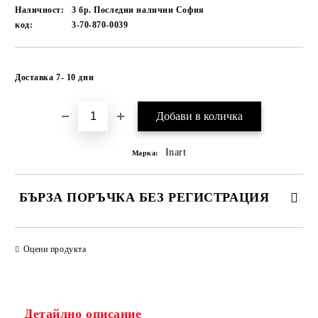
Наличност:
3 бр. Последни налични София
код:
3-70-870-0039
Добави в желани
Доставка 7- 10 дни
Inart
Марка:
БЪРЗА ПОРЪЧКА БЕЗ РЕГИСТРАЦИЯ
САМО ПОПЪЛНЕТЕ 1 ПОЛЕ
Оцени продукта
Ние ще се свържем с вас в рамките на работния ден.
Детайлно описание