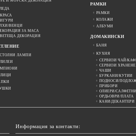
РЕ И МОРСКА ДЕКОРАЦИЯ
РАМКИ
ЛЕДА
РАМКИ
КРАСА
КОЛАЖИ
ИГУРИ
ЛХИ/ВЕНЦИ
АЛБУМИ
ЕКОРАЦИЯ ЗА МАСА
ВЕТЕЩА ДЕКОРАЦИЯ
ДОМАКИНСКИ
БАНЯ
ЕТЛЕНИЕ
КУХНЯ
СТОЛНИ ЛАМПИ
СЕРВИЗИ ЧАЙ/КАФ
ЛИЛЕИ
СЕРВИЗИ ХРАНЕНЕ
МПИОНИ
ЧАШИ
ЛИЦИ
БУРКАНИ/КУТИИ
ПОДНОСИ/ПОДЛО
АПКИ
ПРИБОРИ
УШКИ
ОЛИЕРИ/САЛФЕТН
ОРДЬОВРИ/ПЛАТА
КАНИ/ДЕКАНТЕРИ
Информация за контакти: