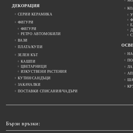
МО
ДЕКОРАЦИЯ
КО
СЕРИИ КЕРАМИКА
У
Ф
ФИГУРИ
Е
ФИГУРИ
Д
РЕТРО АВТОМОБИЛИ
С
ВАЗИ
ОСВ
ПЛАТА/КУПИ
НА
ЗЕЛЕН КЪТ
ПО
КАШПИ
ЦВЕТАРНИЦИ
ЛА
ИЗКУСТВЕНИ РАСТЕНИЯ
АП
КУТИИ/САНДЪЦИ
Ш
ЗАКАЧАЛКИ
КР
ПОСТАВКИ СПИСАНИЯ/ЧАДЪРИ
Бързи връзки: