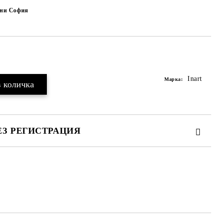
чни София
Добави в желани
Inart
Марка:
ЕЗ РЕГИСТРАЦИЯ
те на работния ден.