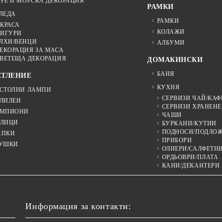
РЕ И МОРСКА ДЕКОРАЦИЯ
РАМКИ
ЛЕДА
РАМКИ
КРАСА
КОЛАЖИ
ИГУРИ
ЛХИ/ВЕНЦИ
АЛБУМИ
ЕКОРАЦИЯ ЗА МАСА
ВЕТЕЩА ДЕКОРАЦИЯ
ДОМАКИНСКИ
БАНЯ
ЕТЛЕНИЕ
КУХНЯ
СТОЛНИ ЛАМПИ
СЕРВИЗИ ЧАЙ/КАФ
ЛИЛЕИ
СЕРВИЗИ ХРАНЕНЕ
МПИОНИ
ЧАШИ
ЛИЦИ
БУРКАНИ/КУТИИ
ПОДНОСИ/ПОДЛО
АПКИ
ПРИБОРИ
УШКИ
ОЛИЕРИ/САЛФЕТН
ОРДЬОВРИ/ПЛАТА
КАНИ/ДЕКАНТЕРИ
Информация за контакти: