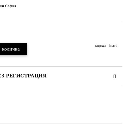
чни София
Добави в желани
Inart
Марка:
ЕЗ РЕГИСТРАЦИЯ
те на работния ден.