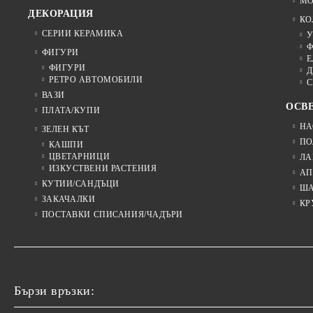
МО
ДЕКОРАЦИЯ
КО
СЕРИИ КЕРАМИКА
У
Ф
ФИГУРИ
Е
ФИГУРИ
Д
РЕТРО АВТОМОБИЛИ
С
ВАЗИ
ОСВ
ПЛАТА/КУПИ
НА
ЗЕЛЕН КЪТ
ПО
КАШПИ
ЦВЕТАРНИЦИ
ЛА
ИЗКУСТВЕНИ РАСТЕНИЯ
АП
КУТИИ/САНДЪЦИ
Ш
ЗАКАЧАЛКИ
КР
ПОСТАВКИ СПИСАНИЯ/ЧАДЪРИ
Бързи връзки: