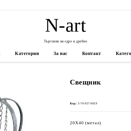
N-art
Търговия на едро и дребно
и
Категории
За нас
Контакт
Катего
Свещник
Код:
3-70-057-0019
20X40 (метал)