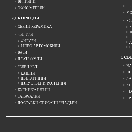
ВИТРИНИ
РЕ
ОФИС МЕБЕЛИ
МО
ДЕКОРАЦИЯ
КО
СЕРИИ КЕРАМИКА
У
Ф
ФИГУРИ
Е
ФИГУРИ
Д
РЕТРО АВТОМОБИЛИ
С
ВАЗИ
ОСВ
ПЛАТА/КУПИ
НА
ЗЕЛЕН КЪТ
ПО
КАШПИ
ЦВЕТАРНИЦИ
ЛА
ИЗКУСТВЕНИ РАСТЕНИЯ
АП
КУТИИ/САНДЪЦИ
Ш
ЗАКАЧАЛКИ
КР
ПОСТАВКИ СПИСАНИЯ/ЧАДЪРИ