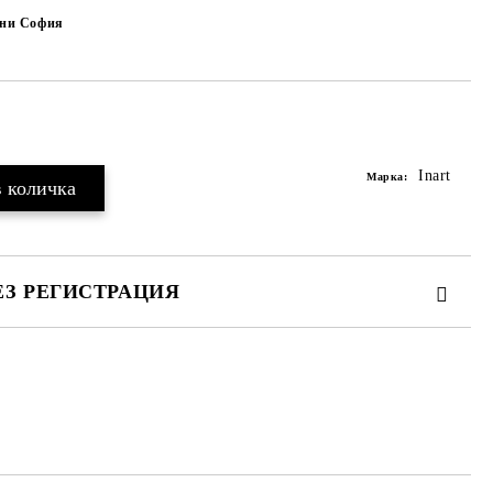
чни София
Добави в желани
Inart
Марка:
ЕЗ РЕГИСТРАЦИЯ
те на работния ден.