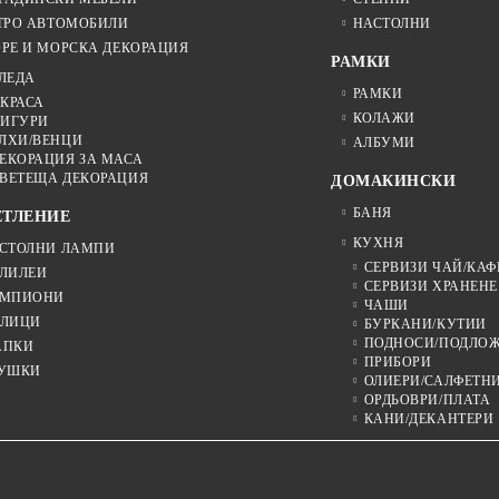
ТРО АВТОМОБИЛИ
НАСТОЛНИ
РЕ И МОРСКА ДЕКОРАЦИЯ
РАМКИ
ЛЕДА
РАМКИ
КРАСА
КОЛАЖИ
ИГУРИ
ЛХИ/ВЕНЦИ
АЛБУМИ
ЕКОРАЦИЯ ЗА МАСА
ВЕТЕЩА ДЕКОРАЦИЯ
ДОМАКИНСКИ
БАНЯ
ЕТЛЕНИЕ
КУХНЯ
СТОЛНИ ЛАМПИ
СЕРВИЗИ ЧАЙ/КАФ
ЛИЛЕИ
СЕРВИЗИ ХРАНЕНЕ
МПИОНИ
ЧАШИ
ЛИЦИ
БУРКАНИ/КУТИИ
ПОДНОСИ/ПОДЛО
АПКИ
ПРИБОРИ
УШКИ
ОЛИЕРИ/САЛФЕТН
ОРДЬОВРИ/ПЛАТА
КАНИ/ДЕКАНТЕРИ