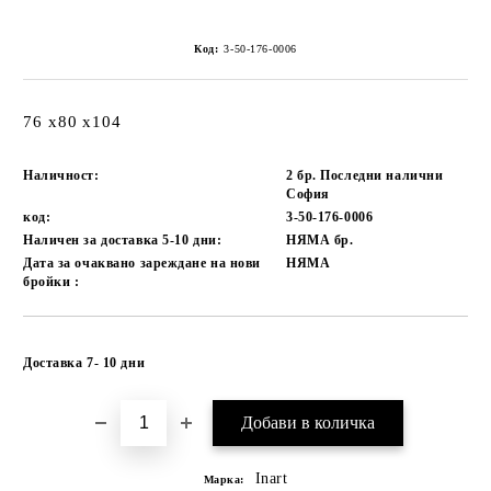
Код:
3-50-176-0006
76 x80 x104
Наличност:
2 бр. Последни налични
София
код:
3-50-176-0006
Наличен за доставка 5-10 дни:
НЯМА
бр.
Дата за очаквано зареждане на нови
НЯМА
бройки :
Добави в желани
Доставка 7- 10 дни
Inart
Марка: