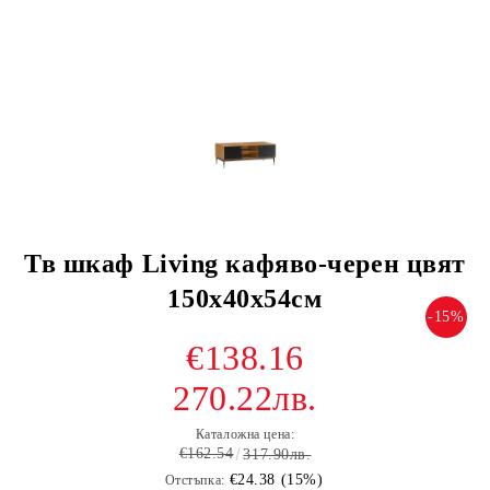
Тв шкаф Living кафяво-черен цвят
150x40x54см
-15%
€138.16
270.22лв.
Каталожна цена:
€162.54
317.90лв.
€24.38 (15%)
Отстъпка: