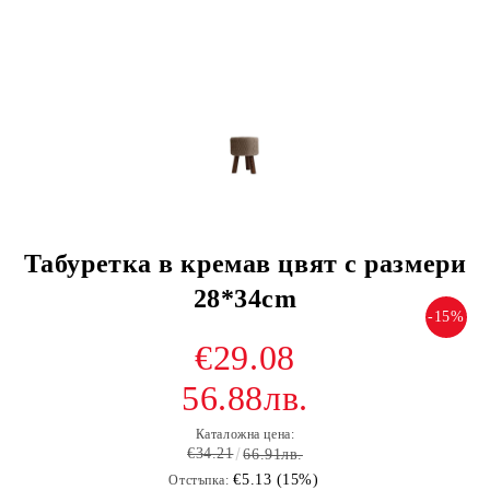
Табуретка в кремав цвят с размери
28*34cm
-15%
€29.08
56.88лв.
Каталожна цена:
€34.21
66.91лв.
€5.13 (15%)
Отстъпка: