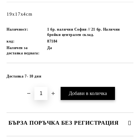
19x17x4cm
Наличност:
1 бр. налични София // 21 бр. Налични
бройки централен склад.
код:
87184
Наличен за
Да
доставка веднага:
Добави в желани
Доставка 7- 10 дни
БЪРЗА ПОРЪЧКА БЕЗ РЕГИСТРАЦИЯ
САМО ПОПЪЛНЕТЕ 1 ПОЛЕ