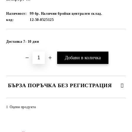
Наличност:
99 бр. Налични бройки централен склад.
код:
12-50-0525125
Добави в желани
Доставка 7- 10 дни
БЪРЗА ПОРЪЧКА БЕЗ РЕГИСТРАЦИЯ
САМО ПОПЪЛНЕТЕ 1 ПОЛЕ
Оцени продукта
Ние ще се свържем с вас в рамките на работния ден.