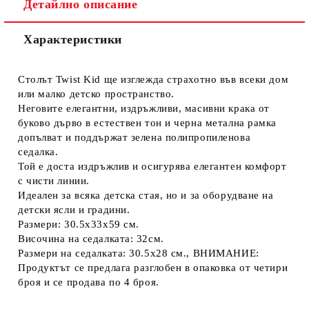
Детайлно описание
Характеристики
Столът Twist Kid ще изглежда страхотно във всеки дом
или малко детско пространство.
Неговите елегантни, издръжливи, масивни крака от
буково дърво в естествен тон и черна метална рамка
допълват и поддържат зелена полипропиленова
седалка.
Той е доста издръжлив и осигурява елегантен комфорт
с чисти линии.
Идеален за всяка детска стая, но и за оборудване на
детски ясли и градини.
Размери: 30.5х33х59 см.
Височина на седалката: 32см.
Размери на седалката: 30.5х28 см., ВНИМАНИЕ:
Продуктът се предлага разглобен в опаковка от четири
броя и се продава по 4 броя.