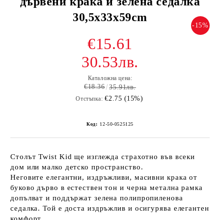
дървени крака и зелена седалка
30,5x33x59cm
-15%
€15.61
30.53лв.
Каталожна цена:
€18.36
35.91лв.
€2.75 (15%)
Отстъпка:
Код:
12-50-0525125
Столът Twist Kid ще изглежда страхотно във всеки
дом или малко детско пространство.
Неговите елегантни, издръжливи, масивни крака от
буково дърво в естествен тон и черна метална рамка
допълват и поддържат зелена полипропиленова
седалка. Той е доста издръжлив и осигурява елегантен
комфорт ...