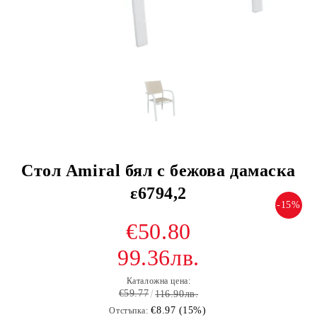
Стол Amiral бял с бежова дамаска
ε6794,2
-15%
€50.80
99.36лв.
Каталожна цена:
€59.77
116.90лв.
€8.97 (15%)
Отстъпка: