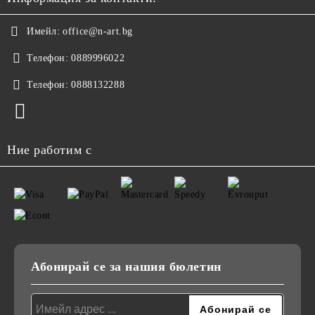
Имейл:
office@n-art.bg
Телефон:
0889996022
Телефон:
0888132288
Ние работим с
Абонирай се за нашия бюлетин