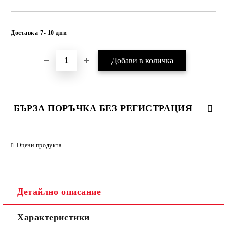
Добави в желани
Доставка 7- 10 дни
БЪРЗА ПОРЪЧКА БЕЗ РЕГИСТРАЦИЯ
САМО ПОПЪЛНЕТЕ 1 ПОЛЕ
Оцени продукта
Ние ще се свържем с вас в рамките на работния ден.
Детайлно описание
Характеристики