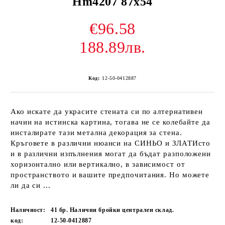
Hm4207 87x54
€96.58
188.89лв.
Код:
12-50-0412887
Ако искате да украсите стената си по алтернативен
начин на истинска картина, тогава не се колебайте да
инсталирате тази метална декорация за стена.
Кръговете в различни нюанси на СИНЬО и ЗЛАТИсто
и в различни изпълнения могат да бъдат разположени
хоризонтално или вертикално, в зависимост от
пространството и вашите предпочитания. Но можете
ли да си ...
Наличност:
41 бр. Налични бройки централен склад.
код:
12-50-0412887