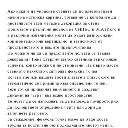
Ако искате да украсите стената си по алтернативен
начин на истинска картина, тогава не се колебайте да
инсталирате тази метална декорация за стена.
Кръговете в различни нюанси на СИНЬО и ЗЛАТИсто и
в различни изпълнения могат да бъдат разположени
хоризонтално или вертикално, в зависимост от
пространството и вашите предпочитания.
Но можете ли да си представите ползата от такива
декорации? Нека хвърлим малко светлина върху някои
аспекти, които може би не сте знаели! На първо място,
стенното изкуство осигурява фокусна точка.
Когато вие или вашите гости влезете в стая, окото ви
автоматично се привлича към определени точки.
Тези точки привличат вниманието и създават
динамична "аура" във всяко пространство.
Те могат да се използват, за да изглежда по-просторно,
да подчертаете определена черта или дори да
започнете разговор.
За съжаление, фокусна точка може да бъде доста
трудна за постигане без подходящите инструменти.