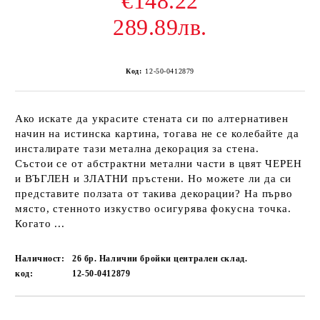
€148.22
289.89лв.
Код:
12-50-0412879
Ако искате да украсите стената си по алтернативен
начин на истинска картина, тогава не се колебайте да
инсталирате тази метална декорация за стена.
Състои се от абстрактни метални части в цвят ЧЕРЕН
и ВЪГЛЕН и ЗЛАТНИ пръстени. Но можете ли да си
представите ползата от такива декорации? На първо
място, стенното изкуство осигурява фокусна точка.
Когато ...
Наличност:
26 бр. Налични бройки централен склад.
код:
12-50-0412879