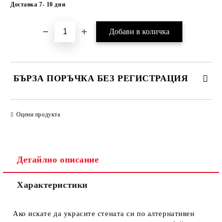
Добави в желани
Доставка 7- 10 дни
БЪРЗА ПОРЪЧКА БЕЗ РЕГИСТРАЦИЯ
САМО ПОПЪЛНЕТЕ 1 ПОЛЕ
Оцени продукта
Ние ще се свържем с вас в рамките на работния ден.
Детайлно описание
Характеристики
Ако искате да украсите стената си по алтернативен