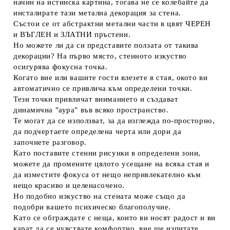
начин на истинска картина, тогава не се колебайте да
инсталирате тази метална декорация за стена.
Състои се от абстрактни метални части в цвят ЧЕРЕН
и ВЪГЛЕН и ЗЛАТНИ пръстени.
Но можете ли да си представите ползата от такива
декорации? На първо място, стенното изкуство
осигурява фокусна точка.
Когато вие или вашите гости влезете в стая, окото ви
автоматично се привлича към определени точки.
Тези точки привличат вниманието и създават
динамична "аура" във всяко пространство.
Те могат да се използват, за да изглежда по-просторно,
да подчертаете определена черта или дори да
започнете разговор.
Като поставите стенни рисунки в определени зони,
можете да промените цялото усещане на всяка стая и
да изместите фокуса от нещо непривлекателно към
нещо красиво и целенасочено.
Но подобно изкуство на стената може също да
подобри вашето психическо благополучие.
Като се обграждате с неща, които ви носят радост и ви
карат да се чувствате комфортно, вие ще изпитате