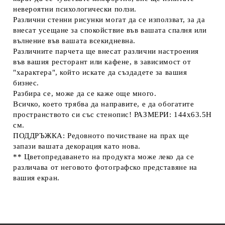
невероятни психологически ползи.
Различни стенни рисунки могат да се използват, за да
внесат усещане за спокойствие във вашата спалня или
вълнение във вашата всекидневна.
Различните парчета ще внесат различни настроения
във вашия ресторант или кафене, в зависимост от
"характера", който искате да създадете за вашия
бизнес.
Разбира се, може да се каже още много.
Всичко, което трябва да направите, е да обогатите
пространството си със стенопис! РАЗМЕРИ: 144x63.5H
см.
ПОДДРЪЖКА: Редовното почистване на прах ще
запази вашата декорация като нова.
** Цветопредаването на продукта може леко да се
различава от неговото фотографско представяне на
вашия екран.