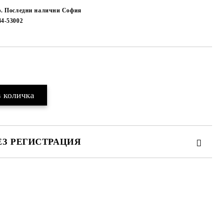
р. Последни налични София
44-53002
Добави в желани
ЕЗ РЕГИСТРАЦИЯ
те на работния ден.