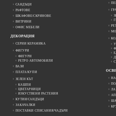
ПЕ
САНДЪЦИ
ГР
РАФТОВЕ
З
ШКАФОВЕ/СКРИНОВЕ
Г
ВИТРИНИ
РЕ
ОФИС МЕБЕЛИ
МО
ДЕКОРАЦИЯ
КО
СЕРИИ КЕРАМИКА
У
Ф
ФИГУРИ
Е
ФИГУРИ
Д
РЕТРО АВТОМОБИЛИ
С
ВАЗИ
ОСВ
ПЛАТА/КУПИ
НА
ЗЕЛЕН КЪТ
ПО
КАШПИ
ЦВЕТАРНИЦИ
ЛА
ИЗКУСТВЕНИ РАСТЕНИЯ
АП
КУТИИ/САНДЪЦИ
Ш
ЗАКАЧАЛКИ
КР
ПОСТАВКИ СПИСАНИЯ/ЧАДЪРИ