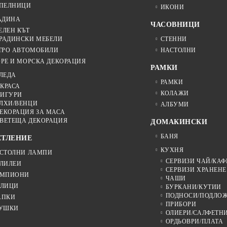
ПЕЛНИЦИ
ИКОНИ
АДИНА
ЧАСОВНИЦИ
ЕЛЕН КЪТ
РАДИНСКИ МЕБЕЛИ
СТЕННИ
ТРО АВТОМОБИЛИ
НАСТОЛНИ
РЕ И МОРСКА ДЕКОРАЦИЯ
РАМКИ
ЛЕДА
РАМКИ
КРАСА
КОЛАЖИ
ИГУРИ
ЛХИ/ВЕНЦИ
АЛБУМИ
ЕКОРАЦИЯ ЗА МАСА
ВЕТЕЩА ДЕКОРАЦИЯ
ДОМАКИНСКИ
БАНЯ
ЕТЛЕНИЕ
КУХНЯ
СТОЛНИ ЛАМПИ
СЕРВИЗИ ЧАЙ/КАФ
ЛИЛЕИ
СЕРВИЗИ ХРАНЕНЕ
МПИОНИ
ЧАШИ
ЛИЦИ
БУРКАНИ/КУТИИ
ПОДНОСИ/ПОДЛО
АПКИ
ПРИБОРИ
УШКИ
ОЛИЕРИ/САЛФЕТН
ОРДЬОВРИ/ПЛАТА