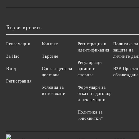
Бързи връзки:
Рекламации
Контакт
Регистрация и
Политика за
идентификация
защита на
За Нас
Търсене
личните дан
Регулиращи
Вход
Срок и цена за
органи и
B2B Проект
доставка
спорове
обзавеждане
Регистрация
Условия за
Формуляри за
използване
отказ от договор
и рекламации
Политика за
„бисквитки“