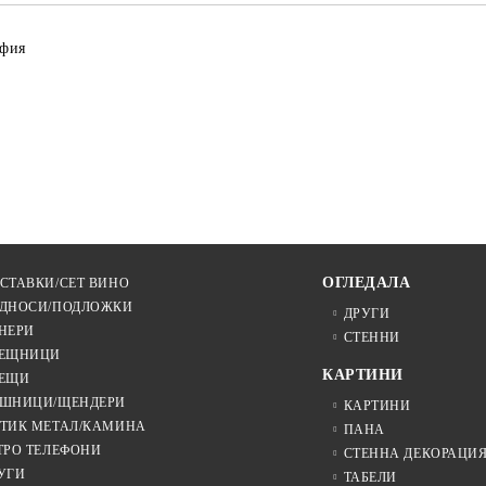
офия
ОГЛЕДАЛА
СТАВКИ/СЕТ ВИНО
ДНОСИ/ПОДЛОЖКИ
ДРУГИ
НЕРИ
СТЕННИ
ЕЩНИЦИ
КАРТИНИ
ЕЩИ
ШНИЦИ/ЩЕНДЕРИ
КАРТИНИ
ТИК МЕТАЛ/КАМИНА
ПАНА
ТРО ТЕЛЕФОНИ
СТЕННА ДЕКОРАЦИ
УГИ
ТАБЕЛИ