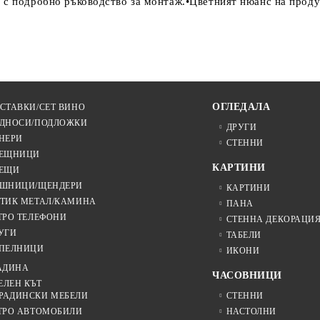
 с подробно ръководство за монтаж.•Цветният нюанс на проду
ОГЛЕДАЛА
СТАВКИ/СЕТ ВИНО
ДНОСИ/ПОДЛОЖКИ
ДРУГИ
НЕРИ
СТЕННИ
ЕЩНИЦИ
КАРТИНИ
ЕЩИ
ШНИЦИ/ЩЕНДЕРИ
КАРТИНИ
ТИК МЕТАЛ/КАМИНА
ПАНА
ТРО ТЕЛЕФОНИ
СТЕННА ДЕКОРАЦИ
УГИ
ТАБЕЛИ
ПЕЛНИЦИ
ИКОНИ
АДИНА
ЧАСОВНИЦИ
ЕЛЕН КЪТ
РАДИНСКИ МЕБЕЛИ
СТЕННИ
ТРО АВТОМОБИЛИ
НАСТОЛНИ