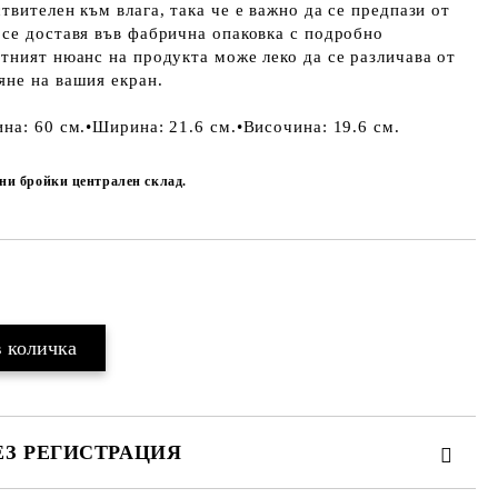
твителен към влага, така че е важно да се предпази от
се доставя във фабрична опаковка с подробно
тният нюанс на продукта може леко да се различава от
яне на вашия екран.
а: 60 ​​см.•Ширина: 21.6 см.•Височина: 19.6 см.
чни бройки централен склад.
Добави в желани
ЕЗ РЕГИСТРАЦИЯ