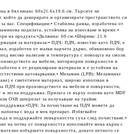
на в бял нюанс 60x21.6x19.6 см. Търсите ли
с който да декорирате и организирате пространството си
е за вас. Спецификации:• Стабилна рамка, изработена от
аминова подплата, устойчива на износване и време.•
ери на продукта:•Дължина: 60 ​​см.•Ширина: 21.6
ормация за материала:• ПДЧ: ПДЧ, известно като ПДЧ, е
ал, изработен от малки парчета дърво, обикновено бор
 под високо налягане и температура с помощта на смоли.
роизводството на мебели, интериорни повърхности и
аботен е от рециклирани материали и е устойчив на
 естествени натоварвания.• Меламин (LPB): Меламинът
ане) е синтетичен материал, широко използван в
на ПДЧ при производството на мебели и повърхности,
т и лесна поддръжка. Прилага се върху основи като MDF
 или OSB шперплат за получаване на трайни
 поддръжка:•ПДЧ: За почистване на ПДЧ можете да
 напоена с вода и мек препарат. Избягвайте
ода и поддържайте повърхността суха след почистване.•
не на петна от повърхността използвайте мека кърпа с
имателно избършете повърхността, докато петното се