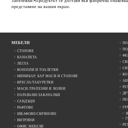
Забележки:•Продуктът се доставя във фабрична опаковка
представяне на вашия екран.
МЕБЕЛИ
ПО
ПО
СТОЛОВЕ
ФЕ
КАНАПЕТА
СВ
ЛЕГЛА
СВ
КОНЗОЛИ И ТОАЛЕТКИ
КО
МИНИБАР, БАР МАСИ И СТОЛОВЕ
АН
КРЕСЛА/ТАБУРЕТКИ
РЕ
МАСИ-ТРАПЕЗНИ И ХОЛНИ
ДР
ПАРАВАНИ/ЗАКАЧАЛКИ
ПЕ
САНДЪЦИ
ГР
РАФТОВЕ
З
ШКАФОВЕ/СКРИНОВЕ
Г
ВИТРИНИ
РЕ
ОФИС МЕБЕЛИ