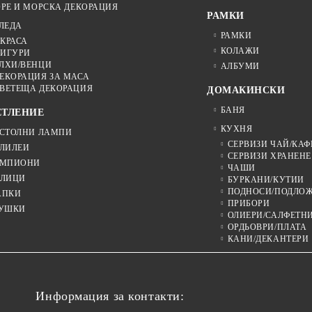
РЕ И МОРСКА ДЕКОРАЦИЯ
РАМКИ
ЛЕДА
РАМКИ
КРАСА
КОЛАЖИ
ИГУРИ
ЛХИ/ВЕНЦИ
АЛБУМИ
ЕКОРАЦИЯ ЗА МАСА
ВЕТЕЩА ДЕКОРАЦИЯ
ДОМАКИНСКИ
БАНЯ
ЕТЛЕНИЕ
КУХНЯ
СТОЛНИ ЛАМПИ
СЕРВИЗИ ЧАЙ/КАФ
ЛИЛЕИ
СЕРВИЗИ ХРАНЕНЕ
МПИОНИ
ЧАШИ
ЛИЦИ
БУРКАНИ/КУТИИ
ПОДНОСИ/ПОДЛО
АПКИ
ПРИБОРИ
УШКИ
ОЛИЕРИ/САЛФЕТН
ОРДЬОВРИ/ПЛАТА
КАНИ/ДЕКАНТЕРИ
Информация за контакти: