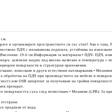
САМО ПОПЪЛНЕТЕ 1 ПОЛЕ
Ние ще се свържем с вас в рамки
 см.
ате и организирате пространството си със стил? Ако е така, Fa
ествено ПДЧ с меламинова подплата, устойчива на износване и
м.•Височина: 19.6 см.Информация за материала:• ПДЧ: ПДЧ, изв
смърч, залепени заедно под високо налягане и температура с 
нтериорни повърхности и структурни приложения.
огъване, износване и други естествени натоварвания.• Мелами
та обработка на ПДЧ при производството на мебели и повърхн
тност) или OSB шперплат за получаване на трайни повърхност
мек препарат.
е повърхността суха след почистване.• Меламин (LPB): За пр
 отстрани.
се предпази от вода.