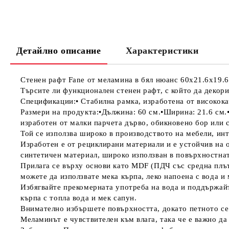
Детайлно описание
Характеристики
Стенен рафт Fane от меламина в бял нюанс 60x21.6x19.6
Търсите ли функционален стенен рафт, с който да декорир
Спецификации:• Стабилна рамка, изработена от висококач
Размери на продукта:•Дължина: 60 ​​см.•Ширина: 21.6 с
изработен от малки парчета дърво, обикновено бор или 
Той се използва широко в производството на мебели, и
Изработен е от рециклирани материали и е устойчив на 
синтетичен материал, широко използван в повърхностна
Прилага се върху основи като MDF (ПДЧ със средна плъ
можете да използвате мека кърпа, леко напоена с вода и 
Избягвайте прекомерната употреба на вода и поддържайт
кърпа с топла вода и мек сапун.
Внимателно избършете повърхността, докато петното се
Меламинът е чувствителен към влага, така че е важно да 