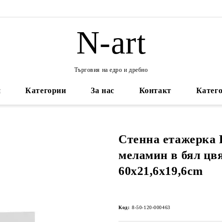
N-art
Търговия на едро и дребно
и
Категории
За нас
Контакт
Катего
Стенна етажерка 
меламин в бял цв
60x21,6x19,6cm
Код:
8-50-120-000463