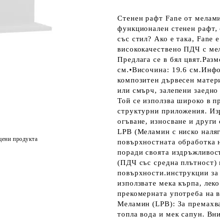
Стенен рафт Fane от мелами
функционален стенен рафт, 
със стил? Ако е така, Fane 
висококачествено ПДЧ с мел
Предлага се в бял цвят.Разм
см.•Височина: 19.6 см.Инф
композитен дървесен матери
или смърч, залепени заедно
Той се използва широко в п
структурни приложения. Изр
огъване, износване и други
LPB (Меламин с ниско наляг
цени продукта
повърхностната обработка 
поради своята издръжливос
(ПДЧ със средна плътност)
повърхности.инструкции за
използвате мека кърпа, леко
прекомерната употреба на в
Меламин (LPB): За премахва
топла вода и мек сапун. Вн