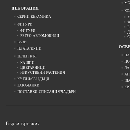
МО
ДЕКОРАЦИЯ
КО
СЕРИИ КЕРАМИКА
У
Ф
ФИГУРИ
Е
ФИГУРИ
Д
РЕТРО АВТОМОБИЛИ
С
ВАЗИ
ОСВ
ПЛАТА/КУПИ
НА
ЗЕЛЕН КЪТ
ПО
КАШПИ
ЦВЕТАРНИЦИ
ЛА
ИЗКУСТВЕНИ РАСТЕНИЯ
АП
КУТИИ/САНДЪЦИ
Ш
ЗАКАЧАЛКИ
КР
ПОСТАВКИ СПИСАНИЯ/ЧАДЪРИ
Бързи връзки: