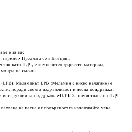
те на работния ден.
ne е за вас.
 време.• Предлага се в бял цвят.
естно като ПДЧ, е композитен дървесен материал,
помощта на смоли.
н (LPB): Меламинът LPB (Меламин с ниско налягане) е
ости, поради своята издръжливост и лесна поддръжка.
и.инструкции за поддръжка:•ПДЧ: За почистване на ПДЧ
емахване на петна от повърхността използвайте мека