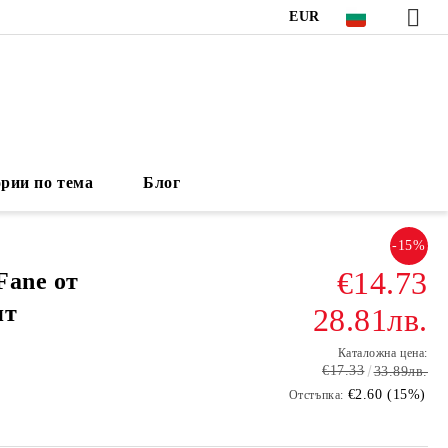
EUR
рии по тема
Блог
-15%
€14.73
Fane от
ят
28.81лв.
Каталожна цена:
€17.33
33.89лв.
€2.60 (15%)
Отстъпка: