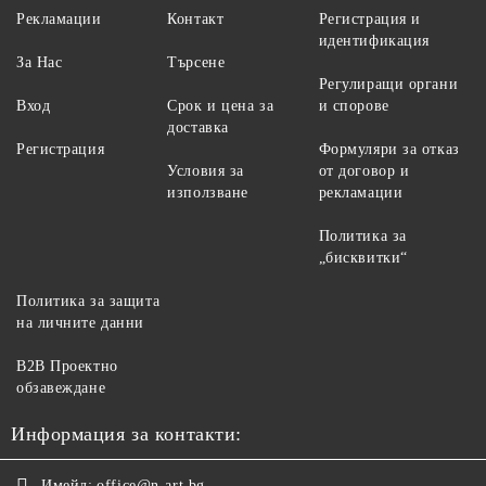
Рекламации
Контакт
Регистрация и
идентификация
За Нас
Търсене
Регулиращи органи
Вход
Срок и цена за
и спорове
доставка
Регистрация
Формуляри за отказ
Условия за
от договор и
използване
рекламации
Политика за
„бисквитки“
Политика за защита
на личните данни
B2B Проектно
обзавеждане
Информация за контакти:
Имейл:
office@n-art.bg