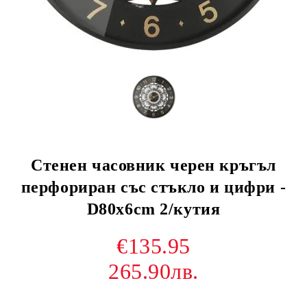
Стенен часовник черен кръгъл
перфориран със стъкло и цифри -
D80x6cm 2/кутия
€135.95
265.90лв.