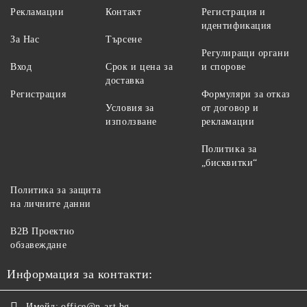
Рекламации
Контакт
Регистрация и
идентификация
За Нас
Търсене
Регулиращи органи
Вход
Срок и цена за
и спорове
доставка
Регистрация
Формуляри за отказ
Условия за
от договор и
използване
рекламации
Политика за
„бисквитки“
Политика за защита
на личните данни
B2B Проектно
обзавеждане
Информация за контакти:
Имейл:
office@n-art.bg