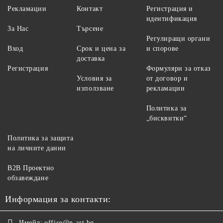
Рекламации
Контакт
Регистрация и
идентификация
За Нас
Търсене
Регулиращи органи
Вход
Срок и цена за
и спорове
доставка
Регистрация
Формуляри за отказ
Условия за
от договор и
използване
рекламации
Политика за
„бисквитки“
Политика за защита
на личните данни
B2B Проектно
обзавеждане
Информация за контакти:
Имейл:
office@n-art.bg