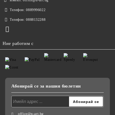
Имейл:
office@n-art.bg
Телефон:
0889996022
Телефон:
0888132288
Ние работим с
Абонирай се за нашия бюлетин
office@n-art.bg