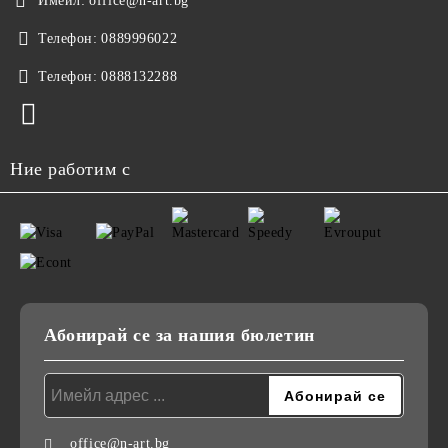
Имейл:
office@n-art.bg
Телефон:
0889996022
Телефон:
0888132288
Ние работим с
Абонирай се за нашия бюлетин
office@n-art.bg