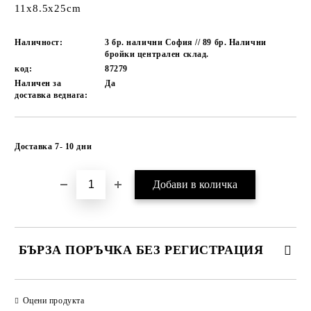
11x8.5x25cm
Наличност:
3 бр. налични София // 89 бр. Налични
бройки централен склад.
код:
87279
Наличен за
Да
доставка веднага:
Добави в желани
Доставка 7- 10 дни
БЪРЗА ПОРЪЧКА БЕЗ РЕГИСТРАЦИЯ
САМО ПОПЪЛНЕТЕ 1 ПОЛЕ
Оцени продукта