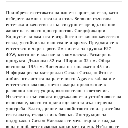
Подобрете естетиката на вашето пространство, като
изберете лампи с гледка и стил. Sermene съчетава
естетика и качество и със сигурност ще вдъхне нов
живот на вашето пространство. Спецификации:
Корпусът на лампата е изработен от висококачествен
сизал, устойчив на износване и време. Предлага се в
естествен и черен цвят. Има места за крушка E27
40W, която не е включена в комплекта. Размери на
продукта: Дължина: 32 см. Ширина: 32 см. Обща
височина: 195 см. Височина на капачката: 45 см.
Информация за материала: Сизал: Сизал, който се
добива от листата на растението Agave sisalana и е
естествено влакно, което намира приложение в
различни конструкции, включително осветление.
Известен е със своята издръжливост и устойчивост на
износване, което го прави идеален за дългосрочна
употреба. Благодарение на свойството си да разсейва
светлината, създава мек блясък. Инструкции за
поддръжка: Сизал: Навлажнете мека кърпа с хладка
вода и добавете няколко капки мек сапун. Избършете