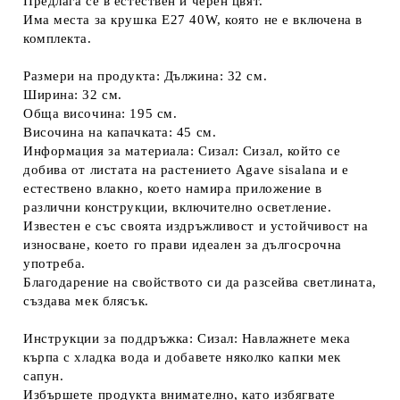
Предлага се в естествен и черен цвят.
Има места за крушка E27 40W, която не е включена в
комплекта.
Размери на продукта: Дължина: 32 см.
Ширина: 32 см.
Обща височина: 195 см.
Височина на капачката: 45 см.
Информация за материала: Сизал: Сизал, който се
добива от листата на растението Agave sisalana и е
естествено влакно, което намира приложение в
различни конструкции, включително осветление.
Известен е със своята издръжливост и устойчивост на
износване, което го прави идеален за дългосрочна
употреба.
Благодарение на свойството си да разсейва светлината,
създава мек блясък.
Инструкции за поддръжка: Сизал: Навлажнете мека
кърпа с хладка вода и добавете няколко капки мек
сапун.
Избършете продукта внимателно, като избягвате