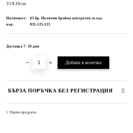
35Х30cm
Наличност:
63 бр. Налични бройки централен склад.
код:
835-123-235
Добави в желани
Доставка 7- 10 дни
БЪРЗА ПОРЪЧКА БЕЗ РЕГИСТРАЦИЯ
САМО ПОПЪЛНЕТЕ 1 ПОЛЕ
Оцени продукта
Ние ще се свържем с вас в рамките на работния ден.