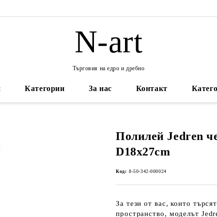
N-art
Търговия на едро и дребно
и
Категории
За нас
Контакт
Катего
Полилей Jedren ч
D18x27cm
Код:
8-50-342-000024
За тези от вас, които търся
пространство, моделът Jedr