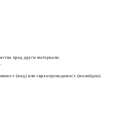
мства пред други материали.
.
тивност (мед) или свръхпроводимост (молибден).