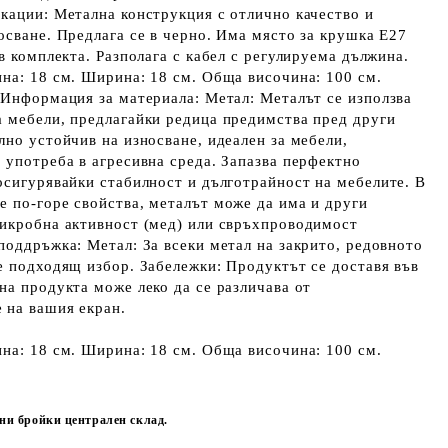
кации: Метална конструкция с отлично качество и
осване. Предлага се в черно. Има място за крушка E27
в комплекта. Разполага с кабел с регулируема дължина.
на: 18 см. Ширина: 18 см. Обща височина: 100 см.
 Информация за материала: Метал: Металът се използва
а мебели, предлагайки редица предимства пред други
лно устойчив на износване, идеален за мебели,
 употреба в агресивна среда. Запазва перфектно
осигурявайки стабилност и дълготрайност на мебелите. В
 по-горе свойства, металът може да има и други
микробна активност (мед) или свръхпроводимост
поддръжка: Метал: За всеки метал на закрито, редовното
е подходящ избор. Забележки: Продуктът се доставя във
на продукта може леко да се различава от
 на вашия екран.
на: 18 см. Ширина: 18 см. Обща височина: 100 см.
чни бройки централен склад.