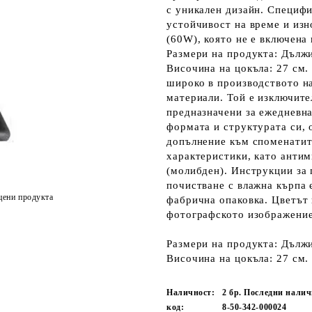
с уникален дизайн. Специфи
устойчивост на време и изн
(60W), която не е включена 
Размери на продукта: Дължи
Височина на цокъла: 27 см.
широко в производството н
материали. Той е изключите
предназначени за ежедневна
формата и структурата си, 
допълнение към споменатите
характеристики, като анти
(молибден). Инструкции за 
почистване с влажна кърпа 
цени продукта
фабрична опаковка. Цветът 
фотографското изображение
Размери на продукта: Дължи
Височина на цокъла: 27 см.
Наличност:
2 бр. Последни нали
код:
8-50-342-000024