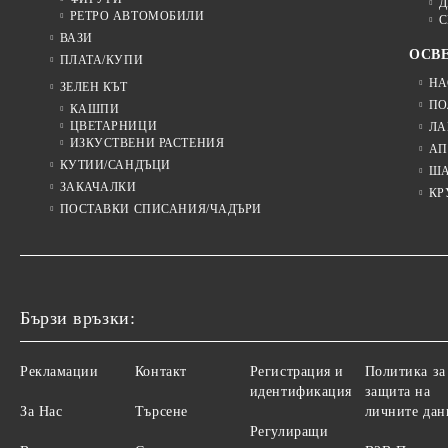
Д
РЕТРО АВТОМОБИЛИ
С
ВАЗИ
ОСВ
ПЛАТА/КУПИ
НА
ЗЕЛЕН КЪТ
ПО
КАШПИ
ЦВЕТАРНИЦИ
ЛА
ИЗКУСТВЕНИ РАСТЕНИЯ
АП
КУТИИ/САНДЪЦИ
Ш
ЗАКАЧАЛКИ
КР
ПОСТАВКИ СПИСАНИЯ/ЧАДЪРИ
Бързи връзки:
Рекламации
Контакт
Регистрация и
Политика за
идентификация
защита на
За Нас
Търсене
личните дан
Регулиращи