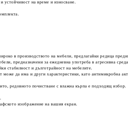
и устойчивост на време и износване.
омплекта.
ироко в производството на мебели, предлагайки редица преди
ебели, предназначени за ежедневна употреба в агресивна среда
йки стабилност и дълготрайност на мебелите.
т може да има и други характеристики, като антимикробна ак
рито, редовното почистване с влажна кърпа е подходящ избор.
.
рафското изображение на вашия екран.