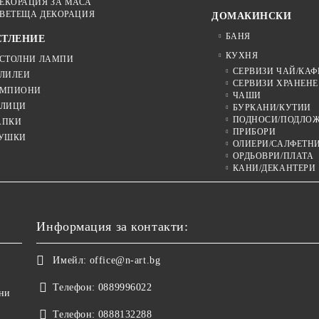
ЕКОРАЦИЯ ЗА МАСА
ВЕТЕЩА ДЕКОРАЦИЯ
ДОМАКИНСКИ
БАНЯ
ЕТЛЕНИЕ
КУХНЯ
СТОЛНИ ЛАМПИ
СЕРВИЗИ ЧАЙ/КАФ
ЛИЛЕИ
СЕРВИЗИ ХРАНЕНЕ
МПИОНИ
ЧАШИ
ЛИЦИ
БУРКАНИ/КУТИИ
ПОДНОСИ/ПОДЛО
АПКИ
ПРИБОРИ
УШКИ
ОЛИЕРИ/САЛФЕТН
ОРДЬОВРИ/ПЛАТА
КАНИ/ДЕКАНТЕРИ
Информация за контакти:
Имейл:
office@n-art.bg
Телефон:
0889996022
ни
Телефон:
0888132288