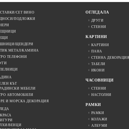
ОГЛЕДАЛА
СТАВКИ/СЕТ ВИНО
ДНОСИ/ПОДЛОЖКИ
ДРУГИ
НЕРИ
СТЕННИ
ЕЩНИЦИ
КАРТИНИ
ЕЩИ
ШНИЦИ/ЩЕНДЕРИ
КАРТИНИ
ТИК МЕТАЛ/КАМИНА
ПАНА
ТРО ТЕЛЕФОНИ
СТЕННА ДЕКОРАЦИ
УГИ
ТАБЕЛИ
ПЕЛНИЦИ
ИКОНИ
АДИНА
ЧАСОВНИЦИ
ЕЛЕН КЪТ
РАДИНСКИ МЕБЕЛИ
СТЕННИ
ТРО АВТОМОБИЛИ
НАСТОЛНИ
РЕ И МОРСКА ДЕКОРАЦИЯ
РАМКИ
ЛЕДА
РАМКИ
КРАСА
КОЛАЖИ
ИГУРИ
ЛХИ/ВЕНЦИ
АЛБУМИ