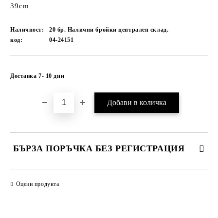
39cm
Наличност:
20 бр. Налични бройки централен склад.
код:
04-24151
Добави в желани
Доставка 7- 10 дни
БЪРЗА ПОРЪЧКА БЕЗ РЕГИСТРАЦИЯ
САМО ПОПЪЛНЕТЕ 1 ПОЛЕ
Оцени продукта
Ние ще се свържем с вас в рамките на работния ден.