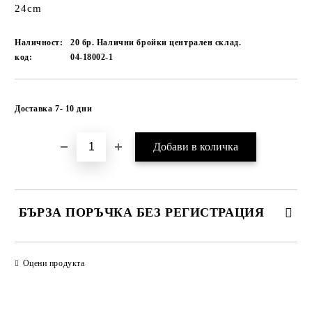
24cm
Наличност:
20 бр. Налични бройки централен склад.
код:
04-18002-1
Добави в желани
Доставка 7- 10 дни
БЪРЗА ПОРЪЧКА БЕЗ РЕГИСТРАЦИЯ
САМО ПОПЪЛНЕТЕ 1 ПОЛЕ
Оцени продукта
Ние ще се свържем с вас в рамките на работния ден.