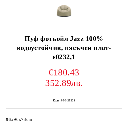
Пуф фотьойл Jazz 100%
водоустойчив, пясъчен плат-
ε0232,1
€180.43
352.89лв.
Код:
9-50-25221
96x90x73cm