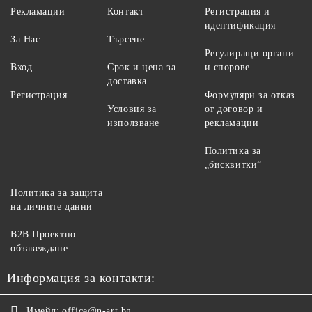
Рекламации
Контакт
Регистрация и
идентификация
За Нас
Търсене
Регулиращи органи
Вход
Срок и цена за
и спорове
доставка
Регистрация
Формуляри за отказ
Условия за
от договор и
използване
рекламации
Политика за
„бисквитки“
Политика за защита
на личните данни
B2B Проектно
обзавеждане
Информация за контакти:
Имейл:
office@n-art.bg