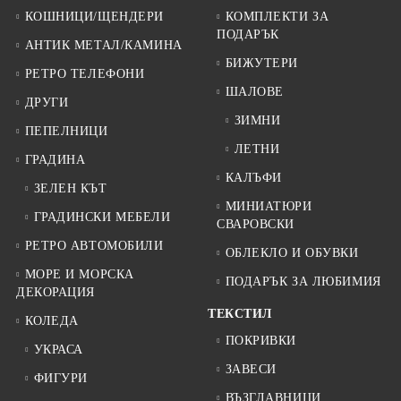
КОШНИЦИ/ЩЕНДЕРИ
КОМПЛЕКТИ ЗА
ПОДАРЪК
АНТИК МЕТАЛ/КАМИНА
БИЖУТЕРИ
РЕТРО ТЕЛЕФОНИ
ШАЛОВЕ
ДРУГИ
ЗИМНИ
ПЕПЕЛНИЦИ
ЛЕТНИ
ГРАДИНА
КАЛЪФИ
ЗЕЛЕН КЪТ
МИНИАТЮРИ
ГРАДИНСКИ МЕБЕЛИ
СВАРОВСКИ
РЕТРО АВТОМОБИЛИ
ОБЛЕКЛО И ОБУВКИ
МОРЕ И МОРСКА
ПОДАРЪК ЗА ЛЮБИМИЯ
ДЕКОРАЦИЯ
ТЕКСТИЛ
КОЛЕДА
ПОКРИВКИ
УКРАСА
ЗАВЕСИ
ФИГУРИ
ВЪЗГЛАВНИЦИ