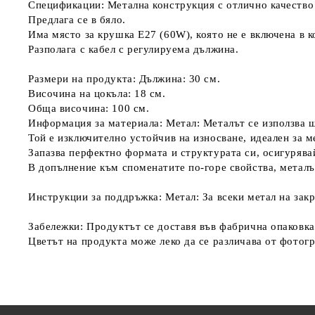
Спецификации: Метална конструкция с отлично качество 
Предлага се в бяло.
Има място за крушка E27 (60W), която не е включена в к
Разполага с кабел с регулируема дължина.
Размери на продукта: Дължина: 30 см.
Височина на цокъла: 18 см.
Обща височина: 100 см.
Информация за материала: Метал: Металът се използва ш
Той е изключително устойчив на износване, идеален за м
Запазва перфектно формата и структурата си, осигурява
В допълнение към споменатите по-горе свойства, металъ
Инструкции за поддръжка: Метал: За всеки метал на зак
Забележки: Продуктът се доставя във фабрична опаковка
Цветът на продукта може леко да се различава от фотог