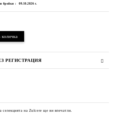
и бройки :
09.10.2026 г.
Добави в желани
ЕЗ РЕГИСТРАЦИЯ
те на работния ден.
 селекцията на Zulcere ще ви впечатли.