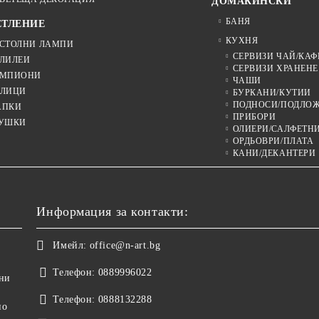
ДОМАКИНСКИ
БАНЯ
ЕТЛЕНИЕ
КУХНЯ
СТОЛНИ ЛАМПИ
СЕРВИЗИ ЧАЙ/КАФ
ЛИЛЕИ
СЕРВИЗИ ХРАНЕНЕ
МПИОНИ
ЧАШИ
ЛИЦИ
БУРКАНИ/КУТИИ
ПОДНОСИ/ПОДЛО
АПКИ
ПРИБОРИ
УШКИ
ОЛИЕРИ/САЛФЕТН
ОРДЬОВРИ/ПЛАТА
КАНИ/ДЕКАНТЕРИ
Информация за контакти:
Имейл:
office@n-art.bg
Телефон:
0889996022
ни
Телефон:
0888132288
но