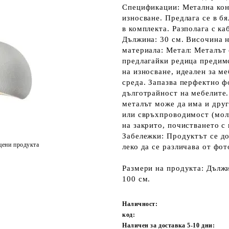
Спецификации: Метална кон
износване. Предлага се в б
в комплекта. Разполага с к
Дължина: 30 см. Височина н
материала: Метал: Металът 
предлагайки редица предим
на износване, идеален за м
среда. Запазва перфектно ф
дълготрайност на мебелите.
металът може да има и друг
или свръхпроводимост (мол
на закрито, почистването с
Забележки: Продуктът се до
цени продукта
леко да се различава от фо
Размери на продукта: Дължи
100 см.
Наличност:
код:
Наличен за доставка 5-10 дни: