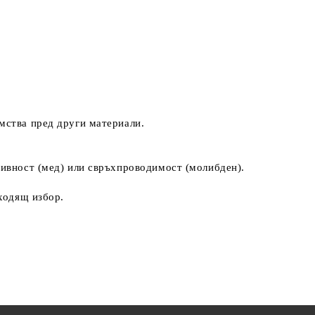
мства пред други материали.
тивност (мед) или свръхпроводимост (молибден).
дходящ избор.