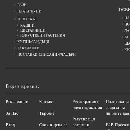
ВАЗИ
ОСВ
ПЛАТА/КУПИ
НА
ЗЕЛЕН КЪТ
ПО
КАШПИ
ЦВЕТАРНИЦИ
ЛА
ИЗКУСТВЕНИ РАСТЕНИЯ
АП
КУТИИ/САНДЪЦИ
Ш
ЗАКАЧАЛКИ
КР
ПОСТАВКИ СПИСАНИЯ/ЧАДЪРИ
Бързи връзки:
Рекламации
Контакт
Регистрация и
Политика за
идентификация
защита на
За Нас
Търсене
личните дан
Регулиращи
Вход
Срок и цена за
органи и
B2B Проект