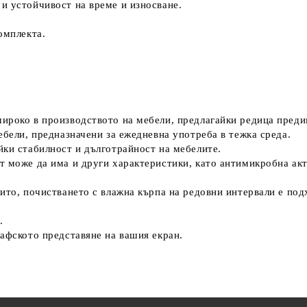
и устойчивост на време и износване.
омплекта.
ироко в производството на мебели, предлагайки редица преди
ебели, предназначени за ежедневна употреба в тежка среда.
йки стабилност и дълготрайност на мебелите.
т може да има и други характеристики, като антимикробна ак
рито, почистването с влажна кърпа на редовни интервали е по
.
рафското представяне на вашия екран.