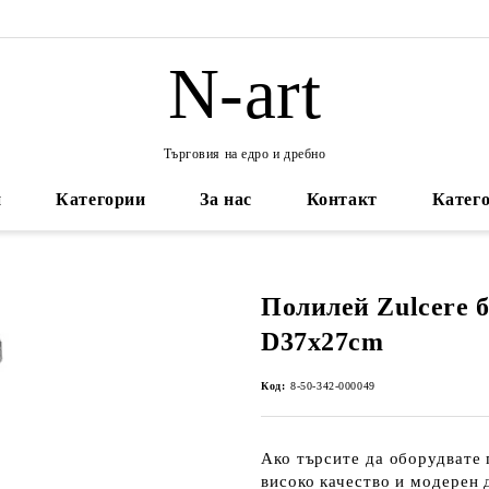
N-art
Търговия на едро и дребно
и
Категории
За нас
Контакт
Катего
Полилей Zulcere б
D37x27cm
Код:
8-50-342-000049
Ако търсите да оборудвате 
високо качество и модерен д