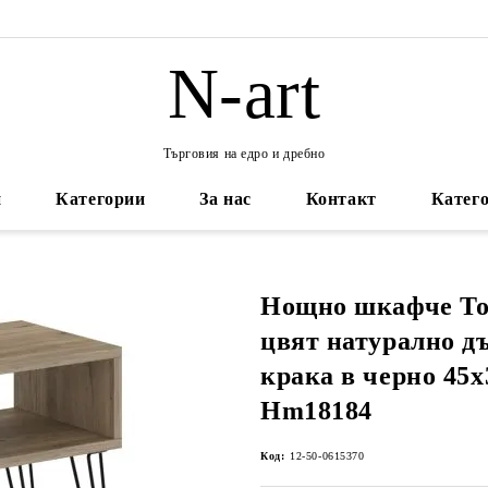
N-art
Търговия на едро и дребно
и
Категории
За нас
Контакт
Катего
Нощно шкафче To
цвят натурално д
крака в черно 45
Hm18184
Код:
12-50-0615370