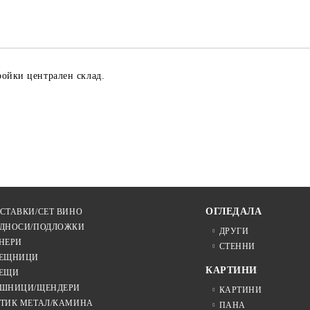
Ние ще се свържем с вас в рамки
ройки централен склад.
ОГЛЕДАЛА
СТАВКИ/СЕТ ВИНО
ДНОСИ/ПОДЛОЖКИ
ДРУГИ
НЕРИ
СТЕННИ
ЕЩНИЦИ
КАРТИНИ
ЕЩИ
ШНИЦИ/ЩЕНДЕРИ
КАРТИНИ
ТИК МЕТАЛ/КАМИНА
ПАНА