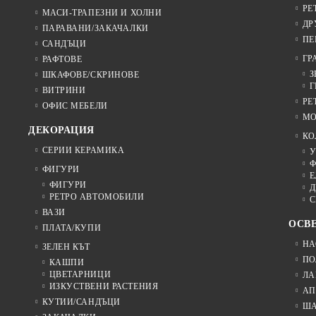
РЕ
МАСИ-ТРАПЕЗНИ И ХОЛНИ
ДР
ПАРАВАНИ/ЗАКАЧАЛКИ
ПЕ
САНДЪЦИ
ГР
РАФТОВЕ
З
ШКАФОВЕ/СКРИНОВЕ
Г
ВИТРИНИ
РЕ
ОФИС МЕБЕЛИ
МО
ДЕКОРАЦИЯ
КО
СЕРИИ КЕРАМИКА
У
Ф
ФИГУРИ
Е
ФИГУРИ
Д
РЕТРО АВТОМОБИЛИ
С
ВАЗИ
ОСВ
ПЛАТА/КУПИ
НА
ЗЕЛЕН КЪТ
ПО
КАШПИ
ЦВЕТАРНИЦИ
ЛА
ИЗКУСТВЕНИ РАСТЕНИЯ
АП
КУТИИ/САНДЪЦИ
Ш