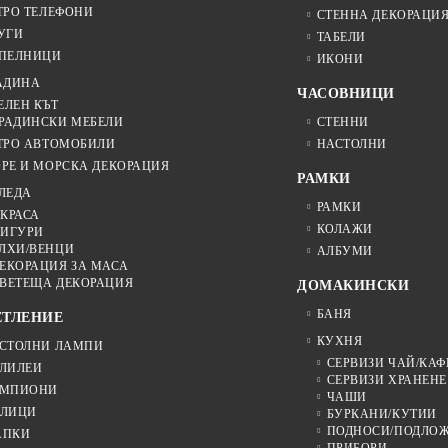
ТРО ТЕЛЕФОНИ
СТЕННА ДЕКОРАЦИ
УГИ
ТАБЕЛИ
ПЕЛНИЦИ
ИКОНИ
АДИНА
ЧАСОВНИЦИ
ЕЛЕН КЪТ
РАДИНСКИ МЕБЕЛИ
СТЕННИ
ТРО АВТОМОБИЛИ
НАСТОЛНИ
РЕ И МОРСКА ДЕКОРАЦИЯ
РАМКИ
ЛЕДА
РАМКИ
КРАСА
КОЛАЖИ
ИГУРИ
ЛХИ/ВЕНЦИ
АЛБУМИ
ЕКОРАЦИЯ ЗА МАСА
ВЕТЕЩА ДЕКОРАЦИЯ
ДОМАКИНСКИ
БАНЯ
ЕТЛЕНИЕ
КУХНЯ
СТОЛНИ ЛАМПИ
СЕРВИЗИ ЧАЙ/КАФ
ЛИЛЕИ
СЕРВИЗИ ХРАНЕНЕ
МПИОНИ
ЧАШИ
ЛИЦИ
БУРКАНИ/КУТИИ
ПОДНОСИ/ПОДЛО
АПКИ