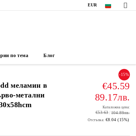
EUR
рии по тема
Блог
-15%
€45.59
dd меламин в
ърво-метални
89.17лв.
x30x58hcm
Каталожна цена:
€53.63
104.89лв.
€8.04 (15%)
Отстъпка: