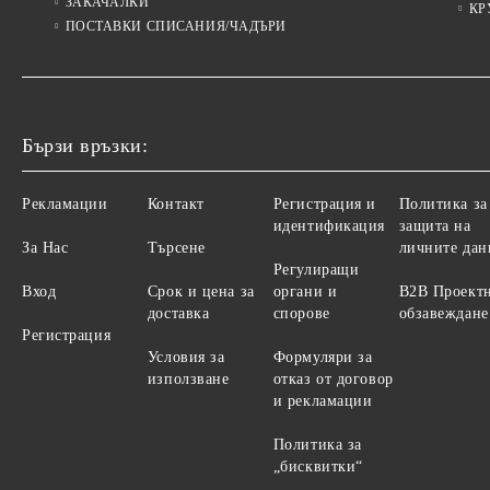
ЗАКАЧАЛКИ
КР
ПОСТАВКИ СПИСАНИЯ/ЧАДЪРИ
Бързи връзки:
Рекламации
Контакт
Регистрация и
Политика за
идентификация
защита на
За Нас
Търсене
личните дан
Регулиращи
Вход
Срок и цена за
органи и
B2B Проект
доставка
спорове
обзавеждане
Регистрация
Условия за
Формуляри за
използване
отказ от договор
и рекламации
Политика за
„бисквитки“