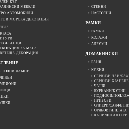
ЕЛЕН КЪТ
РАДИНСКИ МЕБЕЛИ
СТЕННИ
ТРО АВТОМОБИЛИ
НАСТОЛНИ
РЕ И МОРСКА ДЕКОРАЦИЯ
РАМКИ
ЛЕДА
РАМКИ
КРАСА
КОЛАЖИ
ИГУРИ
ЛХИ/ВЕНЦИ
АЛБУМИ
ЕКОРАЦИЯ ЗА МАСА
ВЕТЕЩА ДЕКОРАЦИЯ
ДОМАКИНСКИ
БАНЯ
ЕТЛЕНИЕ
КУХНЯ
СТОЛНИ ЛАМПИ
СЕРВИЗИ ЧАЙ/КАФ
ЛИЛЕИ
СЕРВИЗИ ХРАНЕНЕ
МПИОНИ
ЧАШИ
ЛИЦИ
БУРКАНИ/КУТИИ
ПОДНОСИ/ПОДЛО
АПКИ
ПРИБОРИ
УШКИ
ОЛИЕРИ/САЛФЕТН
ОРДЬОВРИ/ПЛАТА
КАНИ/ДЕКАНТЕРИ