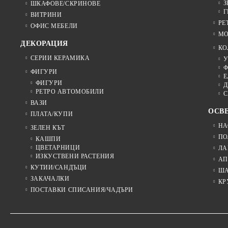
З
ШКАФОВЕ/СКРИНОВЕ
Г
ВИТРИНИ
РЕ
ОФИС МЕБЕЛИ
МО
ДЕКОРАЦИЯ
КО
СЕРИИ КЕРАМИКА
У
Ф
ФИГУРИ
Е
ФИГУРИ
Д
РЕТРО АВТОМОБИЛИ
С
ВАЗИ
ОСВ
ПЛАТА/КУПИ
НА
ЗЕЛЕН КЪТ
ПО
КАШПИ
ЦВЕТАРНИЦИ
ЛА
ИЗКУСТВЕНИ РАСТЕНИЯ
АП
КУТИИ/САНДЪЦИ
Ш
ЗАКАЧАЛКИ
КР
ПОСТАВКИ СПИСАНИЯ/ЧАДЪРИ