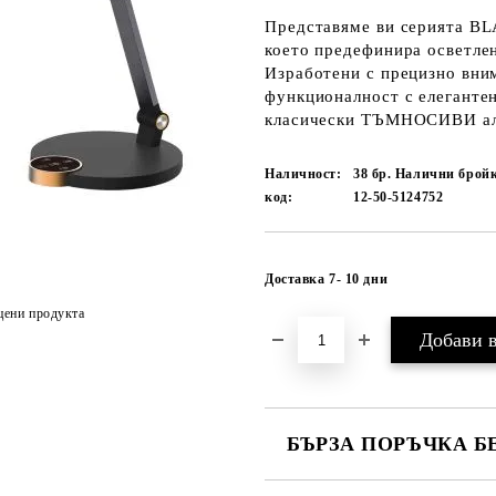
Представяме ви серията BL
което предефинира осветле
Изработени с прецизно вним
функционалност с елеганте
класически ТЪМНОСИВИ алу
Наличност:
38 бр. Налични брой
код:
12-50-5124752
Доставка 7- 10 дни
цени продукта
БЪРЗА ПОРЪЧКА Б
САМО ПОПЪЛНЕТЕ 1 ПОЛЕ