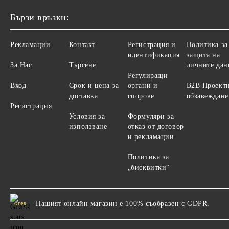
Бързи връзки:
Рекламации
Контакт
Регистрация и
Политика за
идентификация
защита на
За Нас
Търсене
личните дан
Регулиращи
Вход
Срок и цена за
органи и
B2B Проект
доставка
спорове
обзавеждане
Регистрация
Условия за
Формуляри за
използване
отказ от договор
и рекламации
Политика за
„бисквитки“
Нашият онлайн магазин е 100% съобразен с GDPR.
GDPR