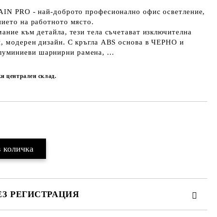
AIN PRO - най-доброто професионално офис осветление,
нието на работното място.
ание към детайла, тези тела съчетават изключителна
н, модерен дизайн. С кръгла ABS основа в ЧЕРНО и
миниеви шарнирни рамена, ...
ки централен склад.
Добави в желани
ЕЗ РЕГИСТРАЦИЯ