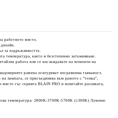
те на работния ден.
на работното място.
 дизайн.
л за издръжливостта.
ата температура, както и безстепенно затъмняване.
етайлна работа или се наслаждавате на моменти на
, шарнирните рамена осигуряват несравнима гъвкавост,
а на лампата, се присъединява към рамото с "топка",
си място със серията BLAIN PRO и изпитайте разликата,
а температура: 2800K-3700K-5700K (±300K) Лумени: