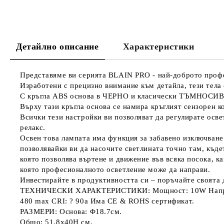
Детайлно описание
Характеристики
Представяме ви серията BLAIN PRO - най-доброто профе
Изработени с прецизно внимание към детайла, тези тела
С кръгла ABS основа в ЧЕРНО и класически ТЪМНОСИВИ
Върху тази кръгла основа се намира кръглият сензорен к
Всички тези настройки ви позволяват да регулирате осв
релакс.
Освен това лампата има функция за забавено изключване
позволявайки ви да насочите светлината точно там, къде
която позволява въртене и движение във всяка посока, к
която професионалното осветление може да направи.
Инвестирайте в продуктивността си – поръчайте своята 
ТЕХНИЧЕСКИ ХАРАКТЕРИСТИКИ: Мощност: 10W Напрежен
480 max CRI: ? 90a Има CE & ROHS сертификат.
РАЗМЕРИ: Основа: Φ18.7см.
Общо: 51.8x40H см.