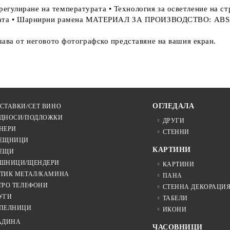
гулиране на температурата • Технология за осветление на стр
ината • Шарнирни рамена МАТЕРИАЛ ЗА ПРОИЗВОДСТВО: ABS: Т
чава от неговото фотографско представяне на вашия екран.
ОГЛЕДАЛА
СТАВКИ/СЕТ ВИНО
ДНОСИ/ПОДЛОЖКИ
ДРУГИ
НЕРИ
СТЕННИ
ЕЩНИЦИ
КАРТИНИ
ЕЩИ
ШНИЦИ/ЩЕНДЕРИ
КАРТИНИ
ТИК МЕТАЛ/КАМИНА
ПАНА
ТРО ТЕЛЕФОНИ
СТЕННА ДЕКОРАЦИ
УГИ
ТАБЕЛИ
ПЕЛНИЦИ
ИКОНИ
АДИНА
ЧАСОВНИЦИ