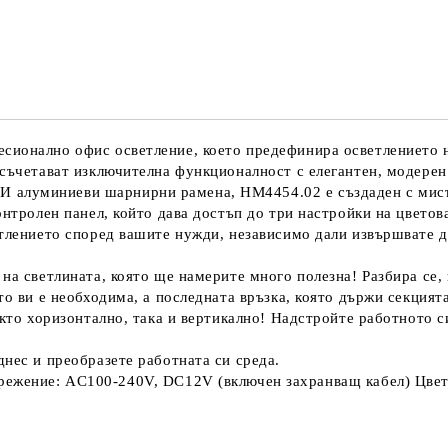
Ние ще се свържем с вас в рамки
сионално офис осветление, което предефинира осветлението 
 съчетават изключителна функционалност с елегантен, модерен
 алуминиеви шарнирни рамена, HM4454.02 е създаден с мисъ
онтролен панел, който дава достъп до три настройки на цветов
етлението според вашите нужди, независимо дали извършвате д
 на светлината, която ще намерите много полезна! Разбира се
то ви е необходима, а последната връзка, която държи секцият
акто хоризонтално, така и вертикално! Надстройте работното 
днес и преобразете работната си среда.
ие: AC100-240V, DC12V (включен захранващ кабел) Цветов