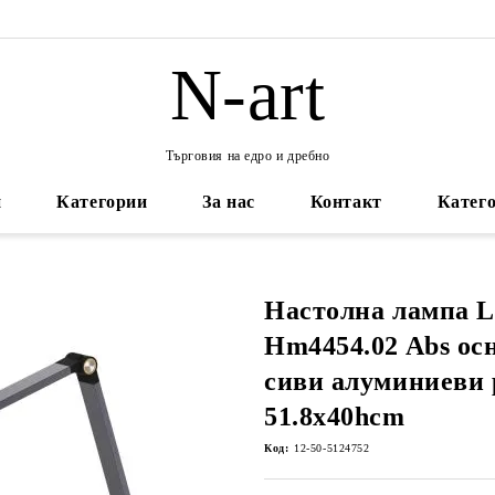
N-art
Търговия на едро и дребно
и
Категории
За нас
Контакт
Катего
Настолна лампа L
Hm4454.02 Abs осн
сиви алуминиеви 
51.8x40hcm
Код:
12-50-5124752