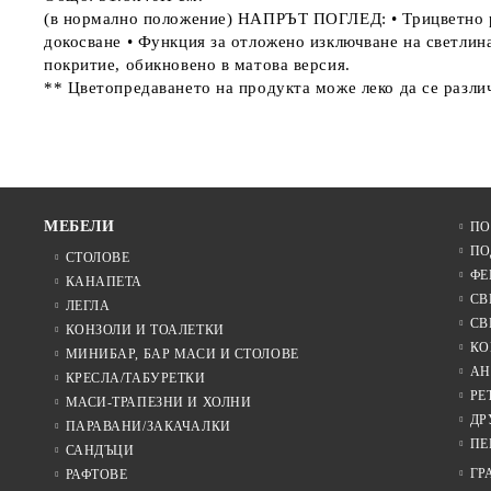
(в нормално положение) НАПРЪТ ПОГЛЕД: • Трицветно ре
докосване • Функция за отложено изключване на светл
покритие, обикновено в матова версия.
** Цветопредаването на продукта може леко да се разли
МЕБЕЛИ
ПО
ПО
СТОЛОВЕ
ФЕ
КАНАПЕТА
СВ
ЛЕГЛА
СВ
КОНЗОЛИ И ТОАЛЕТКИ
КО
МИНИБАР, БАР МАСИ И СТОЛОВЕ
АН
КРЕСЛА/ТАБУРЕТКИ
РЕ
МАСИ-ТРАПЕЗНИ И ХОЛНИ
ДР
ПАРАВАНИ/ЗАКАЧАЛКИ
ПЕ
САНДЪЦИ
ГР
РАФТОВЕ