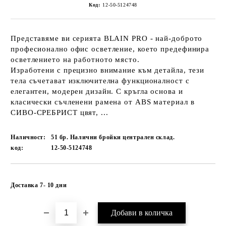
Код:
12-50-5124748
Представяме ви серията BLAIN PRO - най-доброто
професионално офис осветление, което предефинира
осветлението на работното място.
Изработени с прецизно внимание към детайла, тези
тела съчетават изключителна функционалност с
елегантен, модерен дизайн. С кръгла основа и
класически съчленени рамена от ABS материал в
СИВО-СРЕБРИСТ цвят, ...
Наличност:
51 бр. Налични бройки централен склад.
код:
12-50-5124748
Добави в желани
Доставка 7- 10 дни