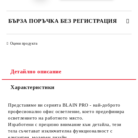
БЪРЗА ПОРЪЧКА БЕЗ РЕГИСТРАЦИЯ
САМО ПОПЪЛНЕТЕ 1 ПОЛЕ
Оцени продукта
Ние ще се свържем с вас в рамките на работния ден.
Детайлно описание
Характеристики
Представяме ви серията BLAIN PRO - най-доброто
професионално офис осветление, което предефинира
осветлението на работното място.
Изработени с прецизно внимание към детайла, тези
тела съчетават изключителна функционалност с
елегантен, модерен дизайн.