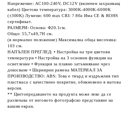
Напрежение: AC100-240V, DC12V (включен захранващ
кабел) Цветова температура: 3000K-4000K-6000K
(±300K) Лумени: 600 max CRI: ? 80a Има CE & ROHS
сертификат.
РАЗМЕРИ: Основа: Φ20.1см.
Общо: 55,7x49,7H см.
(в нормално положение) Максимална обща височина:
103 см.
НАПЪЛЕН ПРЕГЛЕД: • Настройка на три цветови
температури • Настройка на 3 основни функции на
осветление • Функция за плавно затъмняване чрез
докосване • Шарнирни рамена МАТЕРИАЛ ЗА
ПРОИЗВОДСТВО: ABS: Това е твърд и издръжлив тип
пластмаса с качествено покритие, обикновено в матова
версия.
** Цветопредаването на продукта може леко да се
различава от неговото фотографско представяне на
вашия екран.