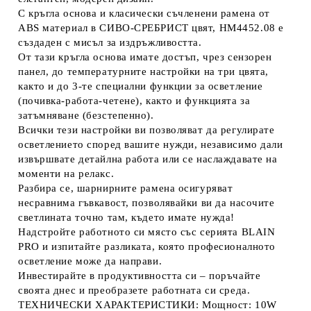
С кръгла основа и класически съчленени рамена от
ABS материал в СИВО-СРЕБРИСТ цвят, HM4452.08 е
създаден с мисъл за издръжливостта.
От тази кръгла основа имате достъп, чрез сензорен
панел, до температурните настройки на три цвята,
както и до 3-те специални функции за осветление
(почивка-работа-четене), както и функцията за
затъмняване (безстепенно).
Всички тези настройки ви позволяват да регулирате
осветлението според вашите нужди, независимо дали
извършвате детайлна работа или се наслаждавате на
моменти на релакс.
Разбира се, шарнирните рамена осигуряват
несравнима гъвкавост, позволявайки ви да насочите
светлината точно там, където имате нужда!
Надстройте работното си място със серията BLAIN
PRO и изпитайте разликата, която професионалното
осветление може да направи.
Инвестирайте в продуктивността си – поръчайте
своята днес и преобразете работната си среда.
ТЕХНИЧЕСКИ ХАРАКТЕРИСТИКИ: Мощност: 10W