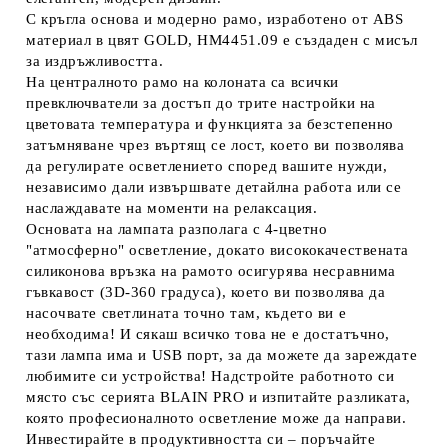
С кръгла основа и модерно рамо, изработено от ABS
материал в цвят GOLD, HM4451.09 е създаден с мисъл
за издръжливостта.
На централното рамо на колоната са всички
превключватели за достъп до трите настройки на
цветовата температура и функцията за безстепенно
затъмняване чрез въртящ се лост, което ви позволява
да регулирате осветлението според вашите нужди,
независимо дали извършвате детайлна работа или се
наслаждавате на моменти на релаксация.
Основата на лампата разполага с 4-цветно
"атмосферно" осветление, докато висококачествената
силиконова връзка на рамото осигурява несравнима
гъвкавост (3D-360 градуса), което ви позволява да
насочвате светлината точно там, където ви е
необходима! И сякаш всичко това не е достатъчно,
тази лампа има и USB порт, за да можете да зареждате
любимите си устройства! Надстройте работното си
място със серията BLAIN PRO и изпитайте разликата,
която професионалното осветление може да направи.
Инвестирайте в продуктивността си – поръчайте