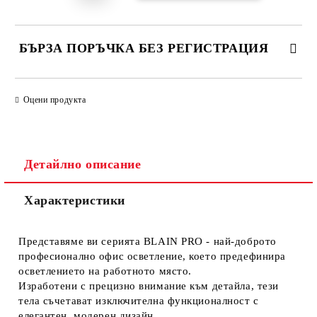
БЪРЗА ПОРЪЧКА БЕЗ РЕГИСТРАЦИЯ
САМО ПОПЪЛНЕТЕ 1 ПОЛЕ
Оцени продукта
Ние ще се свържем с вас в рамките на работния ден.
Детайлно описание
Характеристики
Представяме ви серията BLAIN PRO - най-доброто
професионално офис осветление, което предефинира
осветлението на работното място.
Изработени с прецизно внимание към детайла, тези
тела съчетават изключителна функционалност с
елегантен, модерен дизайн.