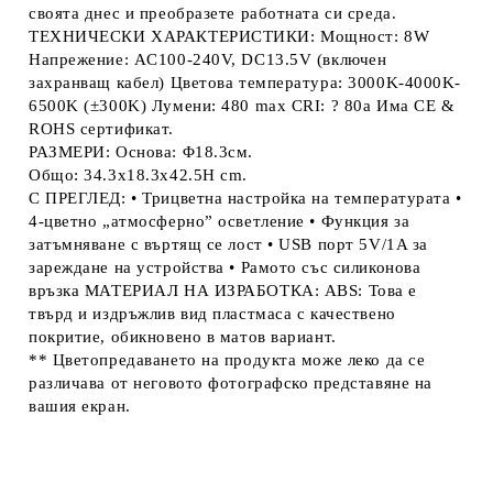
своята днес и преобразете работната си среда.
ТЕХНИЧЕСКИ ХАРАКТЕРИСТИКИ: Мощност: 8W
Напрежение: AC100-240V, DC13.5V (включен
захранващ кабел) Цветова температура: 3000K-4000K-
6500K (±300K) Лумени: 480 max CRI: ? 80a Има CE &
ROHS сертификат.
РАЗМЕРИ: Основа: Φ18.3см.
Общо: 34.3x18.3x42.5H cm.
С ПРЕГЛЕД: • Трицветна настройка на температурата •
4-цветно „атмосферно” осветление • Функция за
затъмняване с въртящ се лост • USB порт 5V/1A за
зареждане на устройства • Рамото със силиконова
връзка МАТЕРИАЛ НА ИЗРАБОТКА: ABS: Това е
твърд и издръжлив вид пластмаса с качествено
покритие, обикновено в матов вариант.
** Цветопредаването на продукта може леко да се
различава от неговото фотографско представяне на
вашия екран.