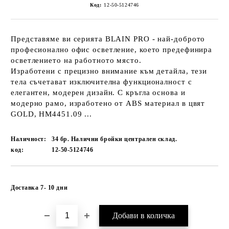
Код:
12-50-5124746
Представяме ви серията BLAIN PRO - най-доброто
професионално офис осветление, което предефинира
осветлението на работното място.
Изработени с прецизно внимание към детайла, тези
тела съчетават изключителна функционалност с
елегантен, модерен дизайн. С кръгла основа и
модерно рамо, изработено от ABS материал в цвят
GOLD, HM4451.09 ...
Наличност:
34 бр. Налични бройки централен склад.
код:
12-50-5124746
Добави в желани
Доставка 7- 10 дни