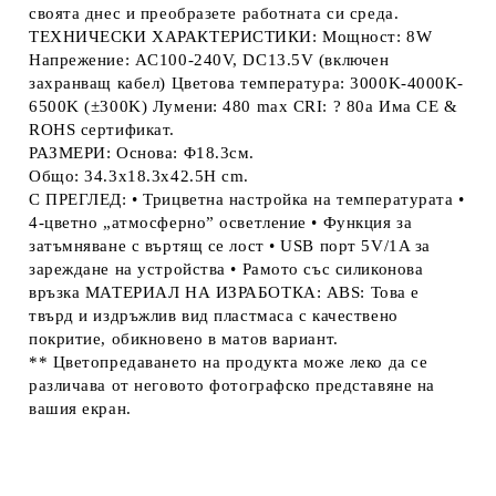
своята днес и преобразете работната си среда.
ТЕХНИЧЕСКИ ХАРАКТЕРИСТИКИ: Мощност: 8W
Напрежение: AC100-240V, DC13.5V (включен
захранващ кабел) Цветова температура: 3000K-4000K-
6500K (±300K) Лумени: 480 max CRI: ? 80a Има CE &
ROHS сертификат.
РАЗМЕРИ: Основа: Φ18.3см.
Общо: 34.3x18.3x42.5H cm.
С ПРЕГЛЕД: • Трицветна настройка на температурата •
4-цветно „атмосферно” осветление • Функция за
затъмняване с въртящ се лост • USB порт 5V/1A за
зареждане на устройства • Рамото със силиконова
връзка МАТЕРИАЛ НА ИЗРАБОТКА: ABS: Това е
твърд и издръжлив вид пластмаса с качествено
покритие, обикновено в матов вариант.
** Цветопредаването на продукта може леко да се
различава от неговото фотографско представяне на
вашия екран.