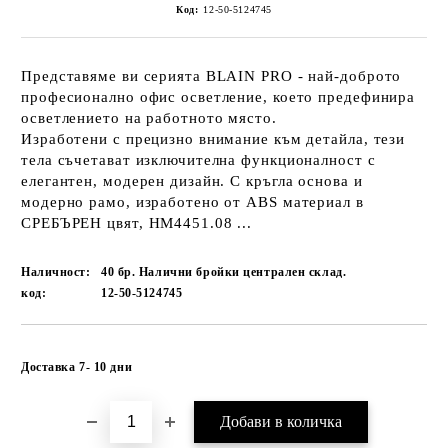
Код:
12-50-5124745
Представяме ви серията BLAIN PRO - най-доброто
професионално офис осветление, което предефинира
осветлението на работното място.
Изработени с прецизно внимание към детайла, тези
тела съчетават изключителна функционалност с
елегантен, модерен дизайн. С кръгла основа и
модерно рамо, изработено от ABS материал в
СРЕБЪРЕН цвят, HM4451.08 ...
Наличност:
40 бр. Налични бройки централен склад.
код:
12-50-5124745
Добави в желани
Доставка 7- 10 дни