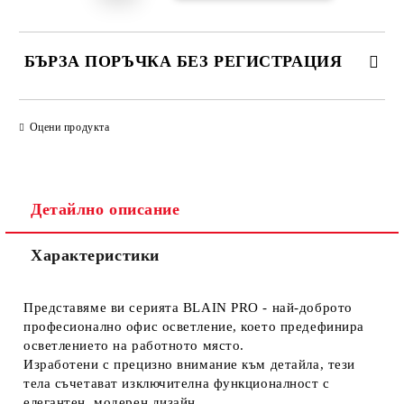
БЪРЗА ПОРЪЧКА БЕЗ РЕГИСТРАЦИЯ
САМО ПОПЪЛНЕТЕ 1 ПОЛЕ
Оцени продукта
Ние ще се свържем с вас в рамките на работния ден.
Детайлно описание
Характеристики
Представяме ви серията BLAIN PRO - най-доброто
професионално офис осветление, което предефинира
осветлението на работното място.
Изработени с прецизно внимание към детайла, тези
тела съчетават изключителна функционалност с
елегантен, модерен дизайн.