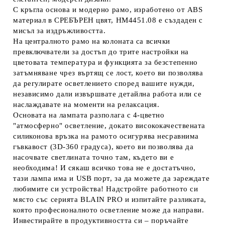
С кръгла основа и модерно рамо, изработено от ABS
материал в СРЕБЪРЕН цвят, HM4451.08 е създаден с
мисъл за издръжливостта.
На централното рамо на колоната са всички
превключватели за достъп до трите настройки на
цветовата температура и функцията за безстепенно
затъмняване чрез въртящ се лост, което ви позволява
да регулирате осветлението според вашите нужди,
независимо дали извършвате детайлна работа или се
наслаждавате на моменти на релаксация.
Основата на лампата разполага с 4-цветно
"атмосферно" осветление, докато висококачествената
силиконова връзка на рамото осигурява несравнима
гъвкавост (3D-360 градуса), което ви позволява да
насочвате светлината точно там, където ви е
необходима! И сякаш всичко това не е достатъчно,
тази лампа има и USB порт, за да можете да зареждате
любимите си устройства! Надстройте работното си
място със серията BLAIN PRO и изпитайте разликата,
която професионалното осветление може да направи.
Инвестирайте в продуктивността си – поръчайте