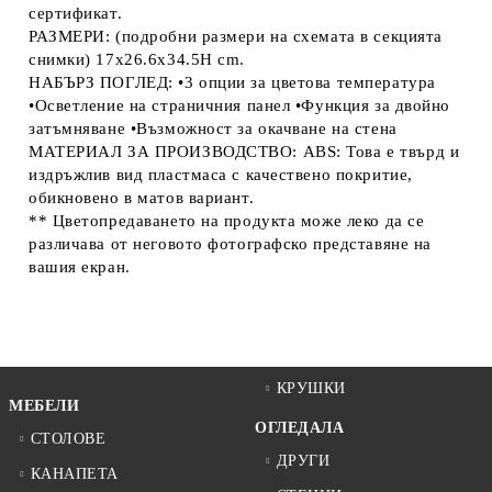
сертификат.
РАЗМЕРИ: (подробни размери на схемата в секцията
снимки) 17x26.6x34.5H cm.
НАБЪРЗ ПОГЛЕД: •3 опции за цветова температура
•Осветление на страничния панел •Функция за двойно
затъмняване •Възможност за окачване на стена
МАТЕРИАЛ ЗА ПРОИЗВОДСТВО: ABS: Това е твърд и
издръжлив вид пластмаса с качествено покритие,
обикновено в матов вариант.
** Цветопредаването на продукта може леко да се
различава от неговото фотографско представяне на
вашия екран.
КРУШКИ
МЕБЕЛИ
ОГЛЕДАЛА
СТОЛОВЕ
ДРУГИ
КАНАПЕТА