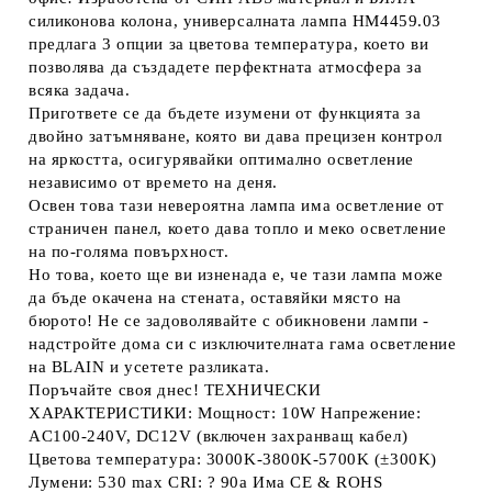
силиконова колона, универсалната лампа HM4459.03
предлага 3 опции за цветова температура, което ви
позволява да създадете перфектната атмосфера за
всяка задача.
Пригответе се да бъдете изумени от функцията за
двойно затъмняване, която ви дава прецизен контрол
на яркостта, осигурявайки оптимално осветление
независимо от времето на деня.
Освен това тази невероятна лампа има осветление от
страничен панел, което дава топло и меко осветление
на по-голяма повърхност.
Но това, което ще ви изненада е, че тази лампа може
да бъде окачена на стената, оставяйки място на
бюрото! Не се задоволявайте с обикновени лампи -
надстройте дома си с изключителната гама осветление
на BLAIN и усетете разликата.
Поръчайте своя днес! ТЕХНИЧЕСКИ
ХАРАКТЕРИСТИКИ: Мощност: 10W Напрежение:
AC100-240V, DC12V (включен захранващ кабел)
Цветова температура: 3000K-3800K-5700K (±300K)
Лумени: 530 max CRI: ? 90a Има CE & ROHS