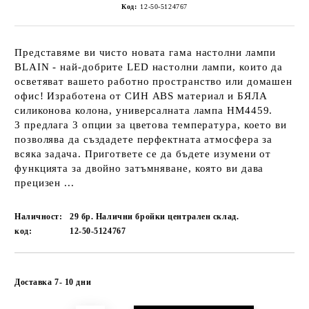
Код:
12-50-5124767
Представяме ви чисто новата гама настолни лампи
BLAIN - най-добрите LED настолни лампи, които да
осветяват вашето работно пространство или домашен
офис! Изработена от СИН ABS материал и БЯЛА
силиконова колона, универсалната лампа HM4459.
3 предлага 3 опции за цветова температура, което ви
позволява да създадете перфектната атмосфера за
всяка задача. Пригответе се да бъдете изумени от
функцията за двойно затъмняване, която ви дава
прецизен ...
Наличност:
29 бр. Налични бройки централен склад.
код:
12-50-5124767
Добави в желани
Доставка 7- 10 дни