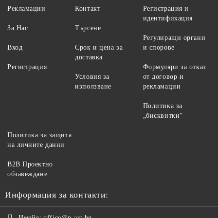
Рекламации
Контакт
Регистрация и
идентификация
За Нас
Търсене
Регулиращи органи
Вход
Срок и цена за
и спорове
доставка
Регистрация
Формуляри за отказ
Условия за
от договор и
използване
рекламации
Политика за
„бисквитки“
Политика за защита
на личните данни
B2B Проектно
обзавеждане
Информация за контакти:
Имейл:
office@n-art.bg