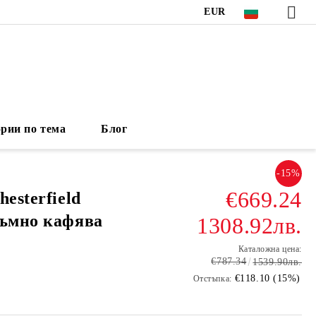
EUR
рии по тема
Блог
-15%
€669.24
esterfield
тъмно кафява
1308.92лв.
Каталожна цена:
€787.34
1539.90лв.
€118.10 (15%)
Отстъпка: