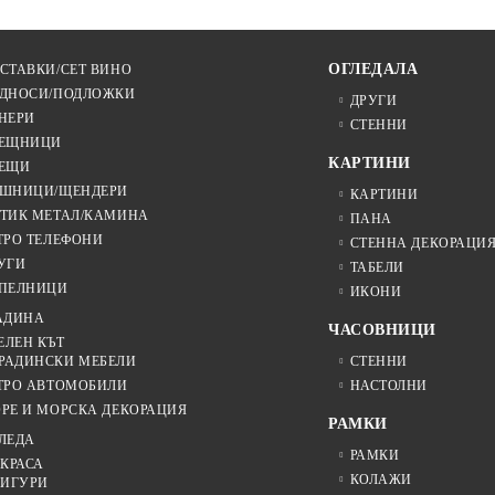
ОГЛЕДАЛА
СТАВКИ/СЕТ ВИНО
ДНОСИ/ПОДЛОЖКИ
ДРУГИ
НЕРИ
СТЕННИ
ЕЩНИЦИ
КАРТИНИ
ЕЩИ
ШНИЦИ/ЩЕНДЕРИ
КАРТИНИ
ТИК МЕТАЛ/КАМИНА
ПАНА
ТРО ТЕЛЕФОНИ
СТЕННА ДЕКОРАЦИ
УГИ
ТАБЕЛИ
ПЕЛНИЦИ
ИКОНИ
АДИНА
ЧАСОВНИЦИ
ЕЛЕН КЪТ
РАДИНСКИ МЕБЕЛИ
СТЕННИ
ТРО АВТОМОБИЛИ
НАСТОЛНИ
РЕ И МОРСКА ДЕКОРАЦИЯ
РАМКИ
ЛЕДА
РАМКИ
КРАСА
КОЛАЖИ
ИГУРИ