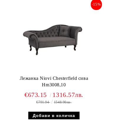
-15%
Лежанка Niovi Chesterfield сива
Hm3008,10
€673.15
1316.57лв.
€791.94
1548.90лв.