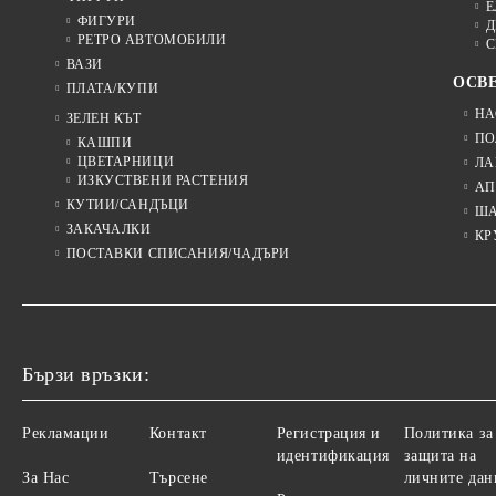
Е
ФИГУРИ
Д
РЕТРО АВТОМОБИЛИ
С
ВАЗИ
ОСВ
ПЛАТА/КУПИ
НА
ЗЕЛЕН КЪТ
ПО
КАШПИ
ЦВЕТАРНИЦИ
ЛА
ИЗКУСТВЕНИ РАСТЕНИЯ
АП
КУТИИ/САНДЪЦИ
Ш
ЗАКАЧАЛКИ
КР
ПОСТАВКИ СПИСАНИЯ/ЧАДЪРИ
Бързи връзки:
Рекламации
Контакт
Регистрация и
Политика за
идентификация
защита на
За Нас
Търсене
личните дан