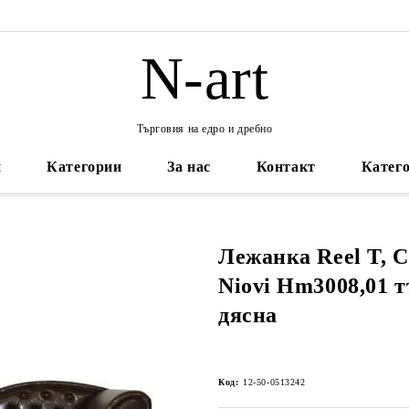
N-art
Търговия на едро и дребно
и
Категории
За нас
Контакт
Катего
Лежанка Reel T, Ch
Niovi Hm3008,01 
дясна
Код:
12-50-0513242