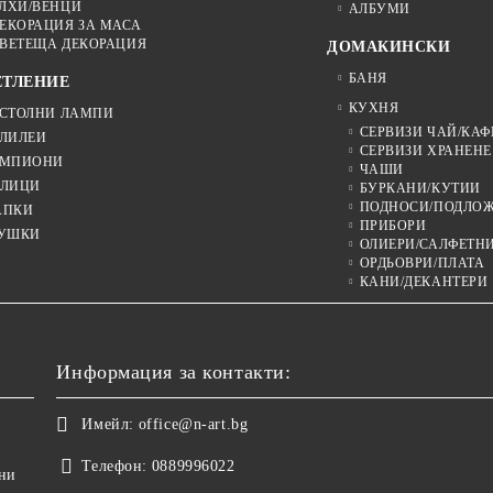
ЛХИ/ВЕНЦИ
АЛБУМИ
ЕКОРАЦИЯ ЗА МАСА
ВЕТЕЩА ДЕКОРАЦИЯ
ДОМАКИНСКИ
БАНЯ
ЕТЛЕНИЕ
КУХНЯ
СТОЛНИ ЛАМПИ
СЕРВИЗИ ЧАЙ/КАФ
ЛИЛЕИ
СЕРВИЗИ ХРАНЕНЕ
МПИОНИ
ЧАШИ
ЛИЦИ
БУРКАНИ/КУТИИ
ПОДНОСИ/ПОДЛО
АПКИ
ПРИБОРИ
УШКИ
ОЛИЕРИ/САЛФЕТН
ОРДЬОВРИ/ПЛАТА
КАНИ/ДЕКАНТЕРИ
Информация за контакти:
Имейл:
office@n-art.bg
Телефон:
0889996022
ни