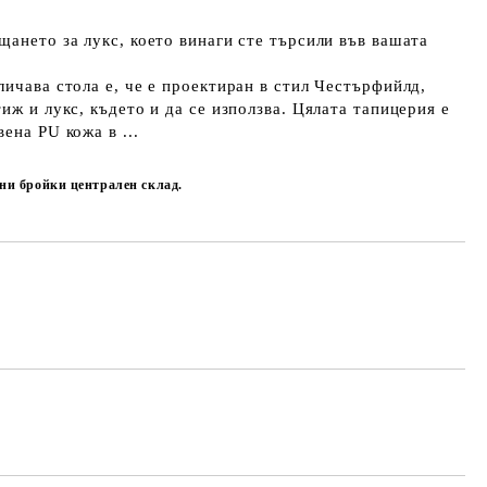
щането за лукс, което винаги сте търсили във вашата
личава стола е, че е проектиран в стил Честърфийлд,
иж и лукс, където и да се използва. Цялата тапицерия е
ена PU кожа в ...
чни бройки централен склад.
Добави в желани