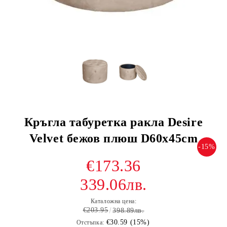
Кръгла табуретка ракла Desire
Velvet бежов плюш D60x45cm
-15%
€173.36
339.06лв.
Каталожна цена:
€203.95
398.89лв.
€30.59 (15%)
Отстъпка: