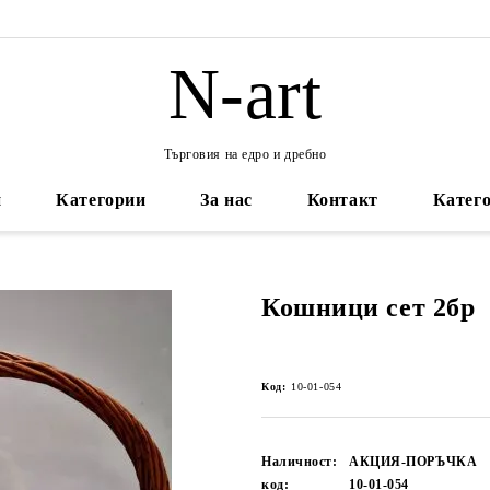
N-art
Търговия на едро и дребно
и
Категории
За нас
Контакт
Катего
Кошници сет 2бр
Код:
10-01-054
Наличност:
АКЦИЯ-ПОРЪЧКА
код:
10-01-054