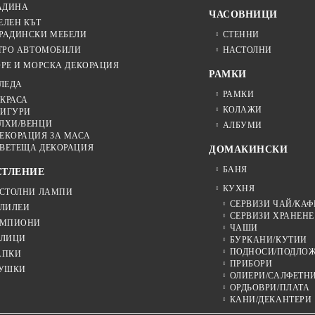
АДИНА
ЧАСОВНИЦИ
ЕЛЕН КЪТ
РАДИНСКИ МЕБЕЛИ
СТЕННИ
ТРО АВТОМОБИЛИ
НАСТОЛНИ
РЕ И МОРСКА ДЕКОРАЦИЯ
РАМКИ
ЛЕДА
РАМКИ
КРАСА
КОЛАЖИ
ИГУРИ
ЛХИ/ВЕНЦИ
АЛБУМИ
ЕКОРАЦИЯ ЗА МАСА
ВЕТЕЩА ДЕКОРАЦИЯ
ДОМАКИНСКИ
БАНЯ
ЕТЛЕНИЕ
КУХНЯ
СТОЛНИ ЛАМПИ
СЕРВИЗИ ЧАЙ/КАФ
ЛИЛЕИ
СЕРВИЗИ ХРАНЕНЕ
МПИОНИ
ЧАШИ
ЛИЦИ
БУРКАНИ/КУТИИ
ПОДНОСИ/ПОДЛО
АПКИ
ПРИБОРИ
УШКИ
ОЛИЕРИ/САЛФЕТН
ОРДЬОВРИ/ПЛАТА
КАНИ/ДЕКАНТЕРИ