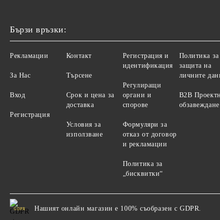
Бързи връзки:
Рекламации
Контакт
Регистрация и
Политика за
идентификация
защита на
За Нас
Търсене
личните дан
Регулиращи
Вход
Срок и цена за
органи и
B2B Проект
доставка
спорове
обзавеждане
Регистрация
Условия за
Формуляри за
използване
отказ от договор
и рекламации
Политика за
„бисквитки“
Нашият онлайн магазин е 100% съобразен с GDPR.
GDPR