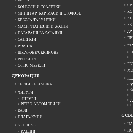
ЛЕГЛА
СВ
КОНЗОЛИ И ТОАЛЕТКИ
КО
МИНИБАР, БАР МАСИ И СТОЛОВЕ
АН
КРЕСЛА/ТАБУРЕТКИ
РЕ
МАСИ-ТРАПЕЗНИ И ХОЛНИ
ДР
ПАРАВАНИ/ЗАКАЧАЛКИ
ПЕ
САНДЪЦИ
ГР
РАФТОВЕ
З
ШКАФОВЕ/СКРИНОВЕ
Г
ВИТРИНИ
РЕ
ОФИС МЕБЕЛИ
МО
ДЕКОРАЦИЯ
КО
СЕРИИ КЕРАМИКА
У
Ф
ФИГУРИ
Е
ФИГУРИ
Д
РЕТРО АВТОМОБИЛИ
С
ВАЗИ
ОСВ
ПЛАТА/КУПИ
НА
ЗЕЛЕН КЪТ
ПО
КАШПИ