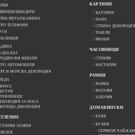
КАРТИНИ
ЕЩИ
ШНИЦИ/ЩЕНДЕРИ
КАРТИНИ
ТИК МЕТАЛ/КАМИНА
ПАНА
ТРО ТЕЛЕФОНИ
СТЕННА ДЕКОРАЦИ
УГИ
ТАБЕЛИ
ПЕЛНИЦИ
ИКОНИ
АДИНА
ЧАСОВНИЦИ
ЕЛЕН КЪТ
РАДИНСКИ МЕБЕЛИ
СТЕННИ
ТРО АВТОМОБИЛИ
НАСТОЛНИ
РЕ И МОРСКА ДЕКОРАЦИЯ
РАМКИ
ЛЕДА
РАМКИ
КРАСА
КОЛАЖИ
ИГУРИ
ЛХИ/ВЕНЦИ
АЛБУМИ
ЕКОРАЦИЯ ЗА МАСА
ВЕТЕЩА ДЕКОРАЦИЯ
ДОМАКИНСКИ
БАНЯ
ЕТЛЕНИЕ
КУХНЯ
СТОЛНИ ЛАМПИ
СЕРВИЗИ ЧАЙ/КАФ
ЛИЛЕИ