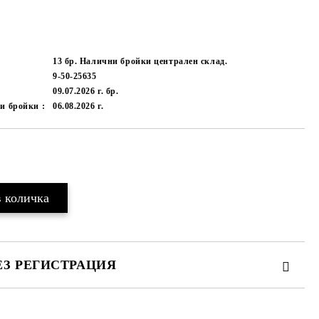
13 бр. Налични бройки централен склад.
9-50-25635
09.07.2026 г.
бр.
и бройки :
06.08.2026 г.
Добави в желани
ЕЗ РЕГИСТРАЦИЯ