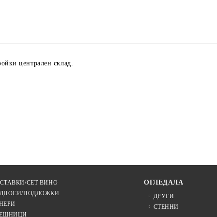
Ние ще се свържем с вас в рамки
ройки централен склад.
ОГЛЕДАЛА
СТАВКИ/СЕТ ВИНО
ДНОСИ/ПОДЛОЖКИ
ДРУГИ
НЕРИ
СТЕННИ
ЕЩНИЦИ