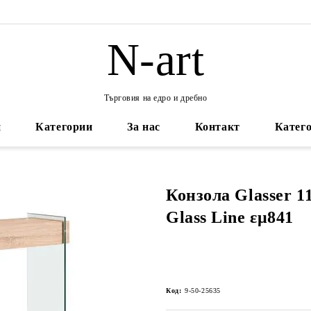
N-art
Търговия на едро и дребно
и
Категории
За нас
Контакт
Катего
Конзола Glasser 1
Glass Line εμ841
Код:
9-50-25635