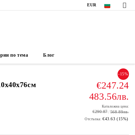
EUR
рии по тема
Блог
-15%
€247.24
10x40x76cм
483.56лв.
Каталожна цена:
€290.87
568.89лв.
€43.63 (15%)
Отстъпка: