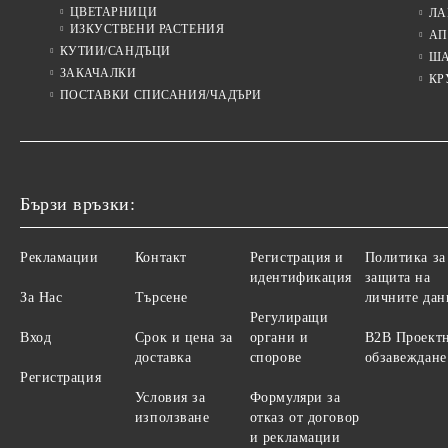
ЦВЕТАРНИЦИ
ЛА
ИЗКУСТВЕНИ РАСТЕНИЯ
АП
КУТИИ/САНДЪЦИ
Ш
ЗАКАЧАЛКИ
КР
ПОСТАВКИ СПИСАНИЯ/ЧАДЪРИ
Бързи връзки:
Рекламации
Контакт
Регистрация и
Политика за
идентификация
защита на
За Нас
Търсене
личните дан
Регулиращи
Вход
Срок и цена за
органи и
B2B Проект
доставка
спорове
обзавеждане
Регистрация
Условия за
Формуляри за
използване
отказ от договор
и рекламации