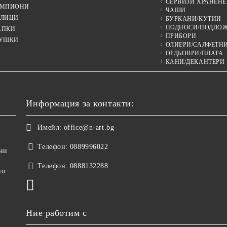
СЕРВИЗИ ХРАНЕНЕ
МПИОНИ
ЧАШИ
ЛИЦИ
БУРКАНИ/КУТИИ
ПОДНОСИ/ПОДЛО
АПКИ
ПРИБОРИ
УШКИ
ОЛИЕРИ/САЛФЕТН
ОРДЬОВРИ/ПЛАТА
КАНИ/ДЕКАНТЕРИ
Информация за контакти:
Имейл:
office@n-art.bg
Телефон:
0889996022
ни
Телефон:
0888132288
но
Ние работим с