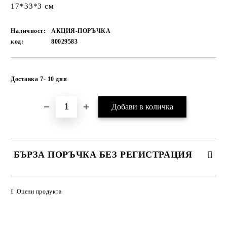
17*33*3 см
Наличност:
АКЦИЯ-ПОРЪЧКА
код:
80029583
Добави в желани
Доставка 7- 10 дни
БЪРЗА ПОРЪЧКА БЕЗ РЕГИСТРАЦИЯ
САМО ПОПЪЛНЕТЕ 1 ПОЛЕ
Оцени продукта
Ние ще се свържем с вас в рамките на работния ден.