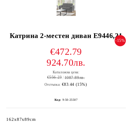
Катрина 2-местен диван E9446,21
-15%
€472.79
924.70лв.
Каталожна цена:
€556.23
1087.89лв.
€83.44 (15%)
Отстъпка:
Код:
9-50-25507
162x87x89cm