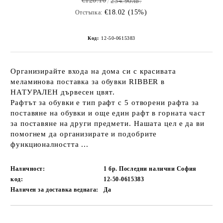
€120.10
234.90лв.
€18.02 (15%)
Отстъпка:
Код:
12-50-0615383
Организирайте входа на дома си с красивата
меламинова поставка за обувки RIBBER в
НАТУРАЛЕН дървесен цвят.
Рафтът за обувки е тип рафт с 5 отворени рафта за
поставяне на обувки и още един рафт в горната част
за поставяне на други предмети. Нашата цел е да ви
помогнем да организирате и подобрите
функционалността ...
Наличност:
1 бр. Последни налични София
код:
12-50-0615383
Наличен за доставка веднага:
Да
Добави в желани