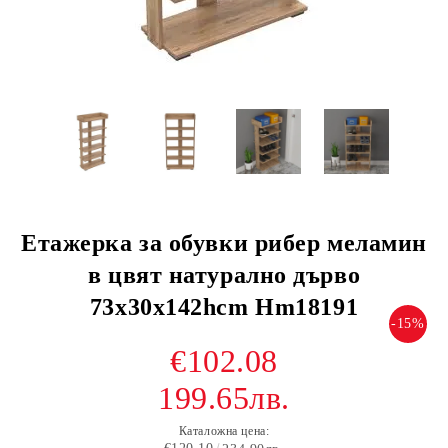
Етажерка за обувки рибер меламин
в цвят натурално дърво
73x30x142hcm Hm18191
-15%
€102.08
199.65лв.
Каталожна цена: