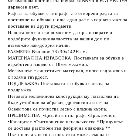
меламинова поставка за обувки RIBBER в НАТУРАЛЕН
дървесен цвят.
Рафтът за обувки е тип рафт с 5 отворени рафта за
поставяне на обувки и още един рафт в горната част за
поставяне на други предмети.
Нашата цел е да ви помогнем да организирате и
подобрите функционалността на вашия дом по
възможно най-добрия начин.
РАЗМЕРИ: Външни: 73x30x142H см.
МАТЕРИАЛ НА ИЗРАБОТКА: Поставката за обувки е
изработена изцяло от 18мм меламин.
Меламинът е синтетичен материал, много издръжлив и
с голяма твърдост.
ПОДДРЪЖКА: Поставката за обувки е лесна за
поддръжка.
Неговата меламинова конструкция му позволява да
бъде устойчив на абразия, драскотини и петна.
Освен това се почиства лесно с влажна кърпа.
ПРЕДИМСТВА: •Дизайн в стил рафт •Практичност
•Капацитет •Съотношение цена/качество *Продуктът
се доставя разглобен във фабрична опаковка **
Цветопредаването на продукта може леко да се