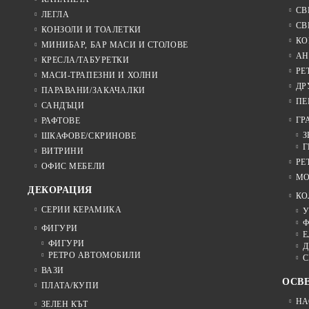
СВ
ЛЕГЛА
СВ
КОНЗОЛИ И ТОАЛЕТКИ
КО
МИНИБАР, БАР МАСИ И СТОЛОВЕ
АН
КРЕСЛА/ТАБУРЕТКИ
РЕ
МАСИ-ТРАПЕЗНИ И ХОЛНИ
ДР
ПАРАВАНИ/ЗАКАЧАЛКИ
ПЕ
САНДЪЦИ
ГР
РАФТОВЕ
З
ШКАФОВЕ/СКРИНОВЕ
Г
ВИТРИНИ
РЕ
ОФИС МЕБЕЛИ
МО
ДЕКОРАЦИЯ
КО
СЕРИИ КЕРАМИКА
У
Ф
ФИГУРИ
Е
ФИГУРИ
Д
РЕТРО АВТОМОБИЛИ
С
ВАЗИ
ОСВ
ПЛАТА/КУПИ
НА
ЗЕЛЕН КЪТ