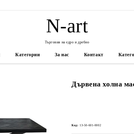
N-art
Търговия на едро и дребно
и
Категории
За нас
Контакт
Катего
Дървена холна ма
Код:
13-50-601-0002