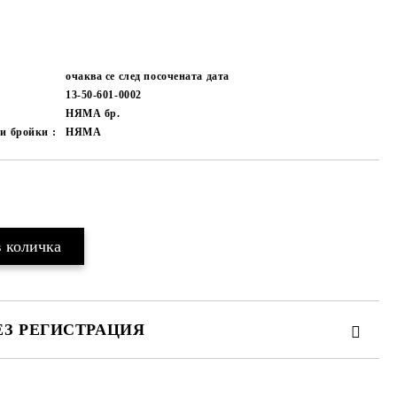
очаква се след посочената дата
13-50-601-0002
НЯМА
бр.
и бройки :
НЯМА
Добави в желани
ЕЗ РЕГИСТРАЦИЯ