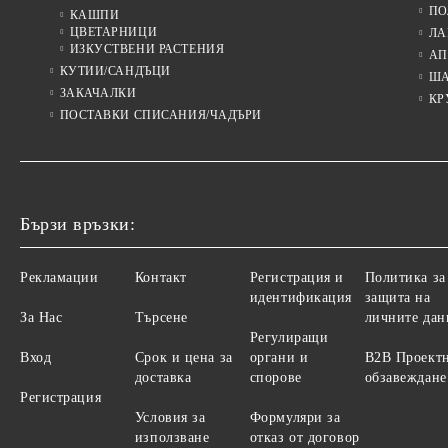
ПО
КАШПИ
ЦВЕТАРНИЦИ
ЛА
ИЗКУСТВЕНИ РАСТЕНИЯ
АП
КУТИИ/САНДЪЦИ
Ш
ЗАКАЧАЛКИ
КР
ПОСТАВКИ СПИСАНИЯ/ЧАДЪРИ
Бързи връзки:
Рекламации
Контакт
Регистрация и
Политика за
идентификация
защита на
За Нас
Търсене
личните дан
Регулиращи
Вход
Срок и цена за
органи и
B2B Проект
доставка
спорове
обзавеждане
Регистрация
Условия за
Формуляри за
използване
отказ от договор