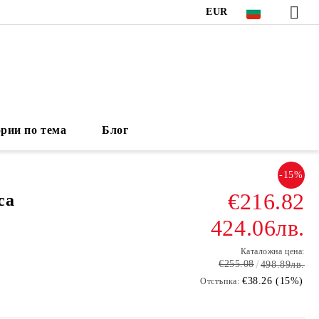
EUR
рии по тема
Блог
-15%
€216.82
са
424.06лв.
Каталожна цена:
€255.08
498.89лв.
€38.26 (15%)
Отстъпка: